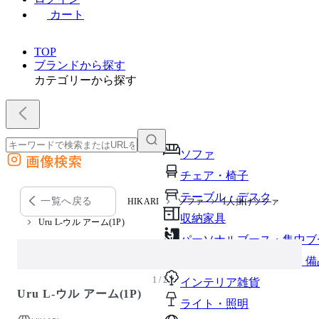
カート
TOP
ブランドから探す
カテゴリーから探す
ソファ
画像検索
外部サイトの商品をカートに追加
チェア・椅子
他のサイトで見つけた商品ページのURLを貼り付けて、カートに追加できます
テーブル・デスク
一覧へ戻る
HIKARI
ソファ
1人掛けソファ
収納家具
Uru L-ウル アーム(1P)
パーソナルブース・集中ブ
オフィスアクセサリー・備
1 / 2
インテリア雑貨
Uru L-ウル アーム(1P)
ライト・照明