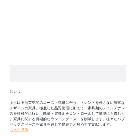
ヒカリ
あらゆる商業空間のニーズ・課題に合う、トレンドを外さない豊富な
デザインの家具。徹底した品質管理に加えて、家具類のメインテナン
スを積極的に行い、廃棄・買換えをコントロールして環境にも優しく
、家具に関する長期的なランニングコストを削減します。様々なパブ
リックスペースを家具を通じて提案力と対応力で貢献します。
もっと見る