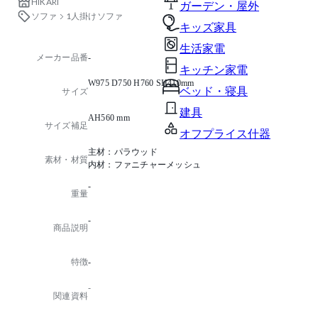
HIKARI
ガーデン・屋外
ソファ
1人掛けソファ
キッズ家具
生活家電
メーカー品番
-
キッチン家電
W975 D750 H760 SH410mm
ベッド・寝具
サイズ
建具
AH560 mm
サイズ補足
オフプライス什器
主材：パラウッド
素材・材質
内材：ファニチャーメッシュ
-
重量
-
商品説明
特徴
-
-
関連資料