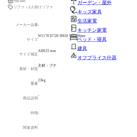
HIKARI
ガーデン・屋外
ソファ
2人掛けソファ
キッズ家具
生活家電
メーカー品番
-
キッチン家電
W1170 D720 H810 SH420mm
ベッド・寝具
サイズ
建具
AH625 mm
サイズ補足
オフプライス什器
主材：ブナ
素材・材質
23kg
重量
-
商品説明
特徴
-
-
関連資料