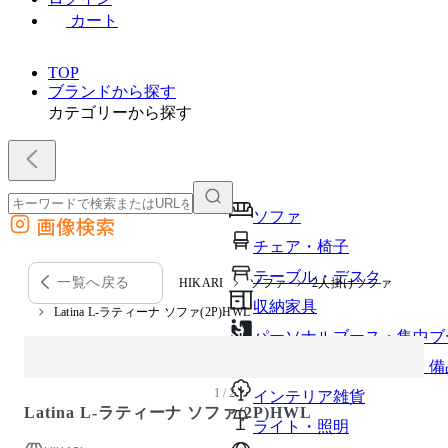
カート
TOP
ブランドから探す
カテゴリーから探す
ソファ
画像検索
外部サイトの商品をカートに追加
チェア・椅子
他のサイトで見つけた商品ページのURLを貼り付けて、カートに追加できます
テーブル・デスク
一覧へ戻る
HIKARI
ソファ
2人掛けソファ
収納家具
Latina L-ラティーナ ソファ(2P)HWL
パーソナルブース・集中ブ
オフィスアクセサリー・備
1 / 2
インテリア雑貨
Latina L-ラティーナ ソファ(2P)HWL
ライト・照明