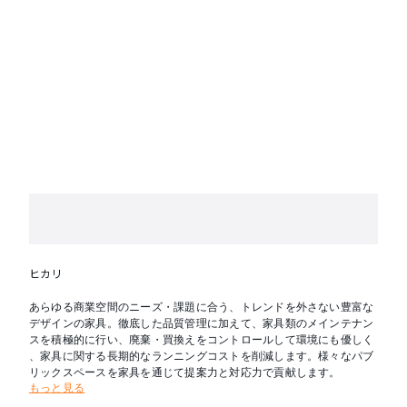
ヒカリ
あらゆる商業空間のニーズ・課題に合う、トレンドを外さない豊富な
デザインの家具。徹底した品質管理に加えて、家具類のメインテナン
スを積極的に行い、廃棄・買換えをコントロールして環境にも優しく
、家具に関する長期的なランニングコストを削減します。様々なパブ
リックスペースを家具を通じて提案力と対応力で貢献します。
もっと見る