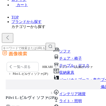
カート
TOP
ブランドから探す
カテゴリーから探す
ソファ
画像検索
外部サイトの商品をカートに追加
チェア・椅子
他のサイトで見つけた商品ページのURLを貼り付けて、カートに追加できます
テーブル・デスク
一覧へ戻る
HIKARI
ソファ
2人掛けソファ
収納家具
Pilvi L-ピルヴィ ソファ(2P)
パーソナルブース・集中ブ
オフィスアクセサリー・備
1 / 2
インテリア雑貨
Pilvi L-ピルヴィ ソファ(2P)
ライト・照明