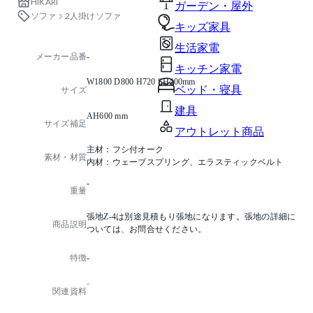
HIKARI
ガーデン・屋外
ソファ
2人掛けソファ
キッズ家具
生活家電
メーカー品番
-
キッチン家電
W1800 D800 H720 SH400mm
ベッド・寝具
サイズ
建具
AH600 mm
サイズ補足
アウトレット商品
主材：フシ付オーク
素材・材質
内材：ウェーブスプリング、エラスティックベルト
-
重量
張地Z-4は別途見積もり張地になります。張地の詳細に
商品説明
ついては、お問合せください。
特徴
-
-
関連資料