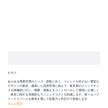
ヒカリ
あらゆる商業空間のニーズ・課題に合う、トレンドを外さない豊富な
デザインの家具。徹底した品質管理に加えて、家具類のメインテナン
スを積極的に行い、廃棄・買換えをコントロールして環境にも優しく
、家具に関する長期的なランニングコストを削減します。様々なパブ
リックスペースを家具を通じて提案力と対応力で貢献します。
もっと見る