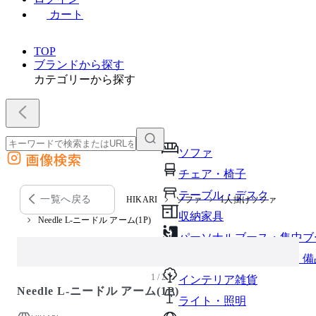
カート
TOP
ブランドから探す
カテゴリーから探す
ソファ
画像検索
外部サイトの商品をカートに追加
チェア・椅子
他のサイトで見つけた商品ページのURLを貼り付けて、カートに追加できます
テーブル・デスク
一覧へ戻る
HIKARI
ソファ
1人掛けソファ
収納家具
Needle L-ニードル アーム(1P)
パーソナルブース・集中ブ
オフィスアクセサリー・備
1 / 2
インテリア雑貨
Needle L-ニードル アーム(1P)
ライト・照明