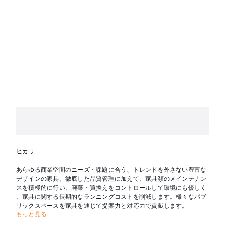
ヒカリ
あらゆる商業空間のニーズ・課題に合う、トレンドを外さない豊富な
デザインの家具。徹底した品質管理に加えて、家具類のメインテナン
スを積極的に行い、廃棄・買換えをコントロールして環境にも優しく
、家具に関する長期的なランニングコストを削減します。様々なパブ
リックスペースを家具を通じて提案力と対応力で貢献します。
もっと見る