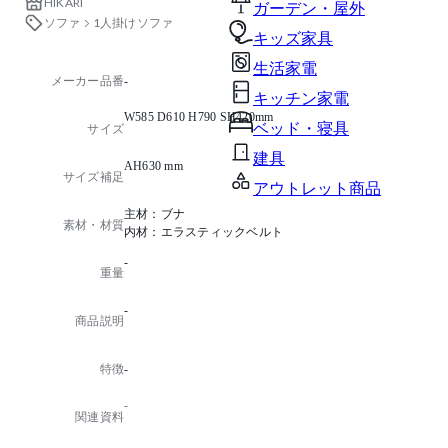
HIKARI
ガーデン・屋外
ソファ
1人掛けソファ
キッズ家具
生活家電
メーカー品番
-
キッチン家電
W585 D610 H790 SH420mm
ベッド・寝具
サイズ
建具
AH630 mm
サイズ補足
アウトレット商品
主材：ブナ
素材・材質
内材：エラスティックベルト
-
重量
-
商品説明
特徴
-
-
関連資料