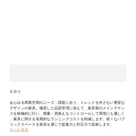
ヒカリ
あらゆる商業空間のニーズ・課題に合う、トレンドを外さない豊富な
デザインの家具。徹底した品質管理に加えて、家具類のメインテナン
スを積極的に行い、廃棄・買換えをコントロールして環境にも優しく
、家具に関する長期的なランニングコストを削減します。様々なパブ
リックスペースを家具を通じて提案力と対応力で貢献します。
もっと見る