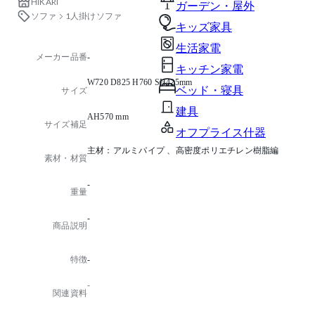
HIKARI
ガーデン・屋外
ソファ
1人掛けソファ
キッズ家具
生活家電
メーカー品番
-
キッチン家電
W720 D825 H760 SH425mm
ベッド・寝具
サイズ
建具
AH570 mm
サイズ補足
オフプライス什器
主材：アルミパイプ 、高密度ポリエチレン樹脂編
素材・材質
-
重量
-
商品説明
特徴
-
-
関連資料