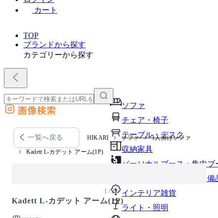
カート
TOP
ブランドから探す
カテゴリーから探す
ソファ
画像検索
外部サイトの商品をカートに追加
チェア・椅子
他のサイトで見つけた商品ページのURLを貼り付けて、カートに追加できます
テーブル・デスク
一覧へ戻る
HIKARI
ソファ
1人掛けソファ
収納家具
Kadett L-カデット アーム(1P)
パーソナルブース・集中ブ
オフィスアクセサリー・備
1 / 2
インテリア雑貨
Kadett L-カデット アーム(1P)
ライト・照明