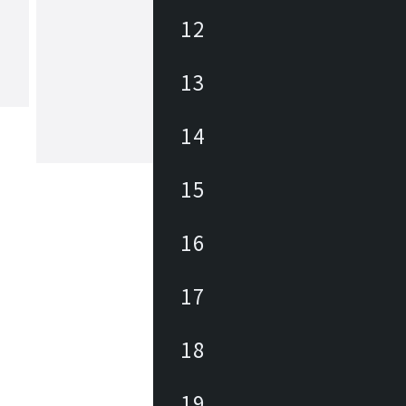
12
ヒカリ
13
あらゆる商業空間のニーズ・課題に合
レンドを外さない豊富なデザインの家
底した品質管理に加えて、家具類のメ
ナンスを積極的に行い、廃棄・買換え
14
トロールして環境にも優しく、家具に
もっと見る
長期的なランニングコストを削減しま
々なパブリックスペースを家具を通じ
15
力と対応力で貢献します。
16
17
18
19