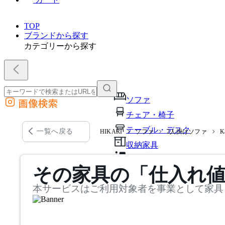
TOP
ブランドから探す
カテゴリーから探す
ソファ
画像検索
外部サイトの商品をカートに追加
チェア・椅子
他のサイトで見つけた商品ページのURLを貼り付けて、カートに追加できます
テーブル・デスク
一覧へ戻る
HIKARI
ソファ
2人掛けソファ
K
収納家具
パーソナルブース・集中ブ
その家具の「仕入れ
オフィスアクセサリー・備
本サービスはご利用対象者を事業として家具
インテリア雑貨
ライト・照明
ガーデン・屋外