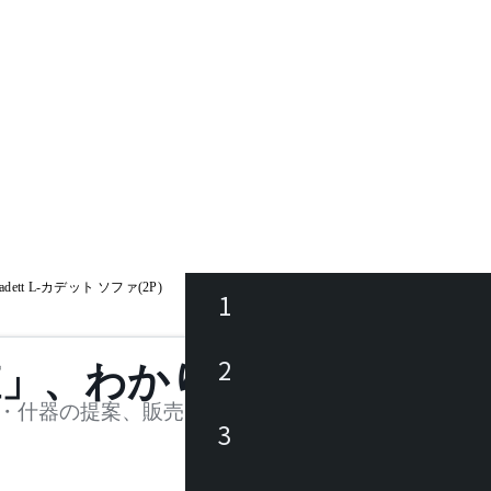
adett L-カデット ソファ(2P)
1
ース
2
値」、わかります。
品
・什器の提案、販売を行う法人様および個人事業主
3