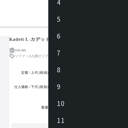
4
5
6
Kadett L-カデット ソファ(2P)
HIKARI
7
ソファ
2人掛けソファ
8
定価 / 上代 (税抜)
都度見積
9
仕入価格 / 下代 (税抜)
¥
10
1
数量
11