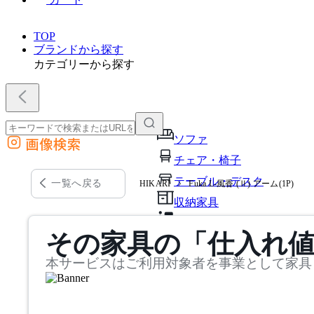
TOP
ブランドから探す
カテゴリーから探す
ソファ
画像検索
外部サイトの商品をカートに追加
チェア・椅子
他のサイトで見つけた商品ページのURLを貼り付けて、カートに追加できます
テーブル・デスク
一覧へ戻る
HIKARI
Fuka L-風香 (Ⅱ) アーム(1P)
収納家具
パーソナルブース・集中ブ
その家具の「仕入れ
オフィスアクセサリー・備
本サービスはご利用対象者を事業として家具
インテリア雑貨
ライト・照明
ガーデン・屋外