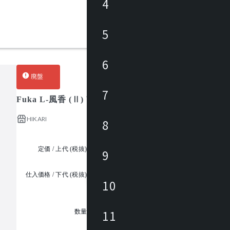
4
5
6
廃盤
7
Fuka L-風香 (Ⅱ) アーム(1P)
HIKARI
8
定価 / 上代 (税抜)
¥112,000 ~
9
仕入価格 / 下代 (税抜)
¥
10
1
11
数量