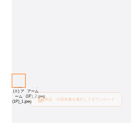
画像はイメージです［張地：Z-5］。 張地をお選び下さい。
商品・仕様画像を選択してダウンロード
ログイン後にご利用可能です