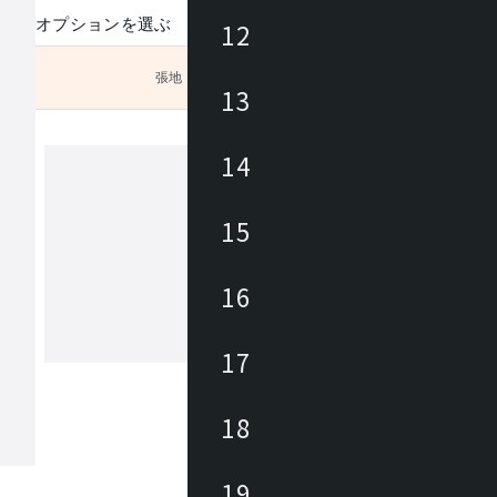
オプションを選ぶ
12
張地
未選択
13
14
ヒカリ
15
あらゆる商業空間のニーズ・課題に合
レンドを外さない豊富なデザインの家
16
底した品質管理に加えて、家具類のメ
ナンスを積極的に行い、廃棄・買換え
トロールして環境にも優しく、家具に
17
もっと見る
長期的なランニングコストを削減しま
々なパブリックスペースを家具を通じ
力と対応力で貢献します。
18
19