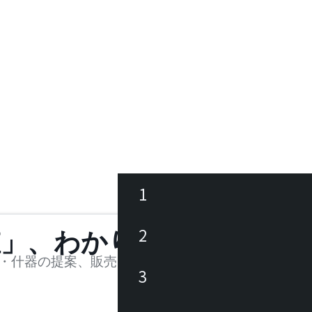
1
ース
2
値」、わかります。
品
・什器の提案、販売を行う法人様および個人事業主
3