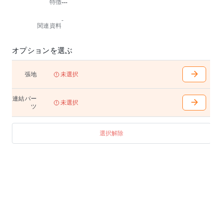
特徴
---
-
関連資料
オプションを選ぶ
張地
未選択
連結パー
未選択
ツ
選択解除