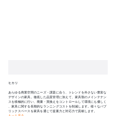
ヒカリ
あらゆる商業空間のニーズ・課題に合う、トレンドを外さない豊富な
デザインの家具。徹底した品質管理に加えて、家具類のメインテナン
スを積極的に行い、廃棄・買換えをコントロールして環境にも優しく
、家具に関する長期的なランニングコストを削減します。様々なパブ
リックスペースを家具を通じて提案力と対応力で貢献します。
もっと見る