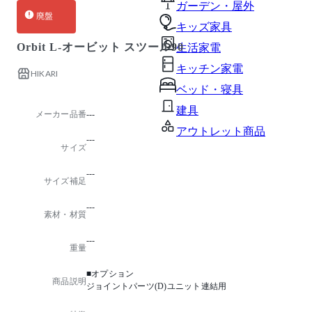
ガーデン・屋外
廃盤
キッズ家具
Orbit L-オービット スツール90
生活家電
キッチン家電
HIKARI
ベッド・寝具
建具
メーカー品番
---
アウトレット商品
---
サイズ
---
サイズ補足
---
素材・材質
---
重量
■オプション
商品説明
ジョイントパーツ(D)ユニット連結用