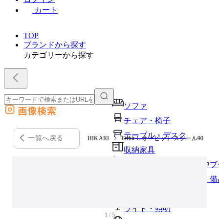
カート
TOP
ブランドから探す
カテゴリーから探す
ソファ
画像検索
外部サイトの商品をカートに追加
チェア・椅子
他のサイトで見つけた商品ページのURLを貼り付けて、カートに追加できます
テーブル・デスク
一覧へ戻る
HIKARI
Orbit L-オービット スツール90
収納家具
パーソナルブース・集中ブ
オフィスアクセサリー・備
インテリア雑貨
ライト・照明
1 / 5