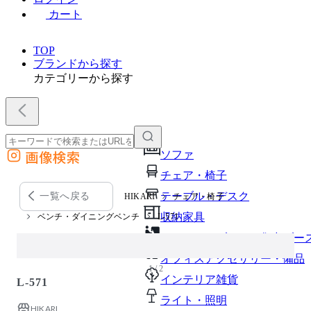
カート
TOP
ブランドから探す
カテゴリーから探す
画像検索
ソファ
外部サイトの商品をカートに追加
チェア・椅子
他のサイトで見つけた商品ページのURLを貼り付けて、カートに追加できます
テーブル・デスク
一覧へ戻る
HIKARI
チェア・椅子
収納家具
ベンチ・ダイニングベンチ
L-571
パーソナルブース・集中ブー
オフィスアクセサリー・備品
1 / 2
インテリア雑貨
L-571
ライト・照明
HIKARI