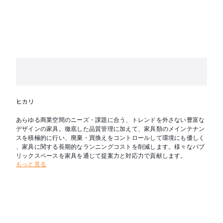
ヒカリ
あらゆる商業空間のニーズ・課題に合う、トレンドを外さない豊富な
デザインの家具。徹底した品質管理に加えて、家具類のメインテナン
スを積極的に行い、廃棄・買換えをコントロールして環境にも優しく
、家具に関する長期的なランニングコストを削減します。様々なパブ
リックスペースを家具を通じて提案力と対応力で貢献します。
もっと見る