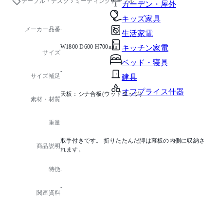
テーブル・デスク
ミーティングテーブル
ガーデン・屋外
キッズ家具
メーカー品番
-
生活家電
W1800 D600 H700mm
キッチン家電
サイズ
ベッド・寝具
-
サイズ補足
建具
オフプライス什器
天板：シナ合板(ウッドエッジ)
素材・材質
-
重量
取手付きです。 折りたたんだ脚は幕板の内側に収納さ
商品説明
れます。
特徴
-
-
関連資料