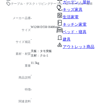
ガーデン・屋外
テーブル・デスク
リビングテーブル・ローテーブル・座卓
キッズ家具
生活家電
メーカー品番
-
キッチン家電
W1200 D550 H400mm
サイズ
ベッド・寝具
建具
-
サイズ補足
アウトレット商品
天板：タモ突板
素材・材質
主材：クルミ
11.5kg
重量
-
商品説明
特徴
-
-
関連資料