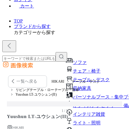
カート
TOP
ブランドから探す
カテゴリーから探す
ソファ
画像検索
外部サイトの商品をカートに追加
チェア・椅子
他のサイトで見つけた商品ページのURLを貼り付けて、カートに追加できます
テーブル・デスク
一覧へ戻る
HIKARI
テーブル・デスク
収納家具
リビングテーブル・ローテーブル・座卓
Yuushun LT-ユウシュン(II)
パーソナルブース・集中ブ
オフィスアクセサリー・備
1 / 1
インテリア雑貨
Yuushun LT-ユウシュン(II)
ライト・照明
HIKARI