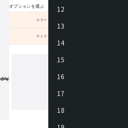
オプションを選ぶ
12
カラー
未選択
13
サイズ
未選択
14
15
ヒカリ
16
あらゆる商業空間のニーズ・課題に合
レンドを外さない豊富なデザインの家
17
底した品質管理に加えて、家具類のメ
ナンスを積極的に行い、廃棄・買換え
トロールして環境にも優しく、家具に
18
もっと見る
長期的なランニングコストを削減しま
々なパブリックスペースを家具を通じ
力と対応力で貢献します。
19