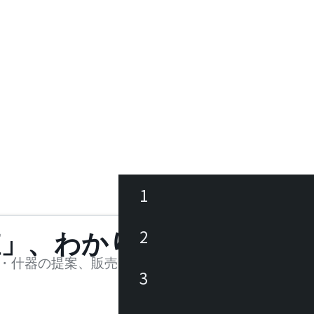
1
ース
2
値」、わかります。
品
・什器の提案、販売を行う法人様および個人事業主
3