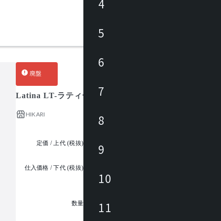
4
5
6
廃盤
7
Latina LT-ラティーナ
HIKARI
8
定価 / 上代 (税抜)
¥31,500 ~
9
仕入価格 / 下代 (税抜)
¥
10
1
11
数量