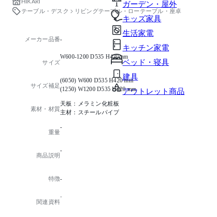
HIKARI
ガーデン・屋外
テーブル・デスク
リビングテーブル・ローテーブル・座卓
キッズ家具
生活家電
メーカー品番
-
キッチン家電
W600-1200 D535 H420mm
ベッド・寝具
サイズ
建具
(6050) W600 D535 H420 mm
サイズ補足
(1250) W1200 D535 H420 mm
アウトレット商品
天板：メラミン化粧板
素材・材質
主材：スチールパイプ
-
重量
-
商品説明
特徴
-
-
関連資料