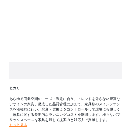
ヒカリ
あらゆる商業空間のニーズ・課題に合う、トレンドを外さない豊富な
デザインの家具。徹底した品質管理に加えて、家具類のメインテナン
スを積極的に行い、廃棄・買換えをコントロールして環境にも優しく
、家具に関する長期的なランニングコストを削減します。様々なパブ
リックスペースを家具を通じて提案力と対応力で貢献します。
もっと見る