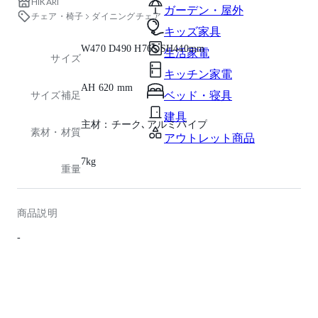
HIKARI
ガーデン・屋外
チェア・椅子
ダイニングチェア
キッズ家具
W470 D490 H765 SH440mm
生活家電
サイズ
キッチン家電
AH 620 mm
ベッド・寝具
サイズ補足
建具
主材：チーク､アルミパイプ
素材・材質
アウトレット商品
7kg
重量
商品説明
-