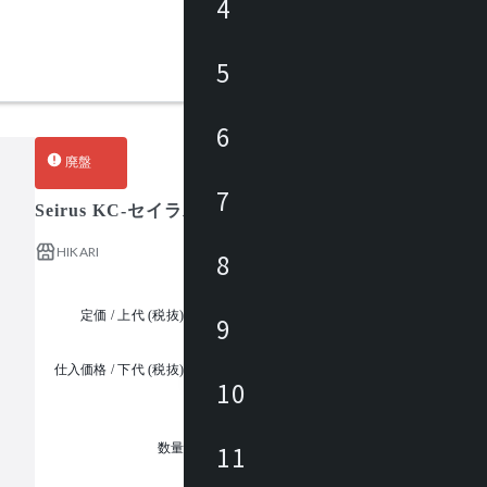
4
5
6
廃盤
7
Seirus KC-セイラス
HIKARI
8
定価 / 上代 (税抜)
¥17,000 ~
9
仕入価格 / 下代 (税抜)
¥
10
1
11
数量