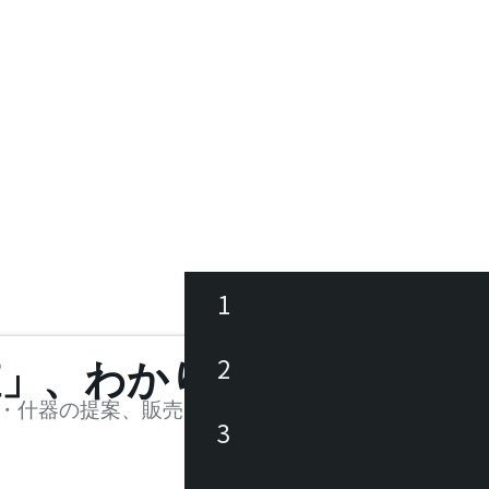
1
ース
2
値」、わかります。
品
・什器の提案、販売を行う法人様および個人事業主
3