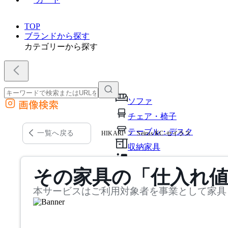
TOP
ブランドから探す
カテゴリーから探す
ソファ
画像検索
外部サイトの商品をカートに追加
チェア・椅子
他のサイトで見つけた商品ページのURLを貼り付けて、カートに追加できます
テーブル・デスク
一覧へ戻る
HIKARI
Seirus KC-セイラス
収納家具
パーソナルブース・集中ブ
その家具の「仕入れ
オフィスアクセサリー・備
本サービスはご利用対象者を事業として家具
インテリア雑貨
ライト・照明
ガーデン・屋外