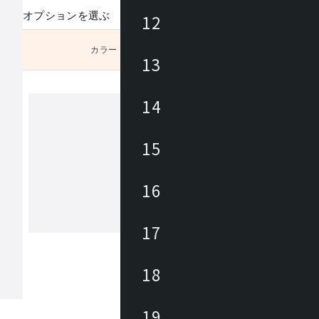
オプションを選ぶ
12
カラー
未選択
13
14
ヒカリ
15
あらゆる商業空間のニーズ・課題に合
レンドを外さない豊富なデザインの家
16
底した品質管理に加えて、家具類のメ
ナンスを積極的に行い、廃棄・買換え
トロールして環境にも優しく、家具に
17
もっと見る
長期的なランニングコストを削減しま
々なパブリックスペースを家具を通じ
力と対応力で貢献します。
18
19