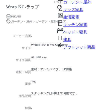
ガーデン・屋外
1 / 5
Wrap KC-ラップ
キッズ家具
HIKARI
生活家電
ガーデン・屋外
ガーデン・屋外チェア
キッチン家電
ベッド・寝具
メーカー品番
-
建具
W580 D555 H790 SH450mm
アウトレット商品
サイズ
AH 690 mm
サイズ補足
主材：アルミパイプ、P.P樹脂
素材・材質
3kg
重量
スタッキングは6脚まで可能です。
商品説明
特徴
-