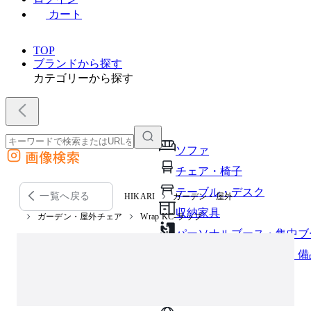
カート
TOP
ブランドから探す
カテゴリーから探す
ソファ
画像検索
外部サイトの商品をカートに追加
チェア・椅子
他のサイトで見つけた商品ページのURLを貼り付けて、カートに追加できます
テーブル・デスク
一覧へ戻る
HIKARI
ガーデン・屋外
収納家具
ガーデン・屋外チェア
Wrap KC-ラップ
パーソナルブース・集中ブ
オフィスアクセサリー・備
インテリア雑貨
ライト・照明