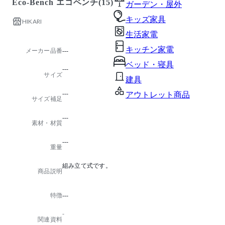
Eco-Bench エコベンチ(15)
ガーデン・屋外
キッズ家具
HIKARI
生活家電
キッチン家電
メーカー品番
---
ベッド・寝具
---
サイズ
建具
---
アウトレット商品
サイズ補足
---
素材・材質
---
重量
組み立て式です。
商品説明
特徴
---
-
関連資料