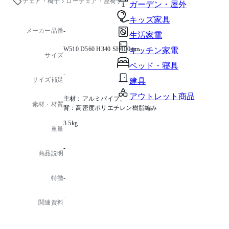
チェア・椅子
ローチェア・座椅子
ガーデン・屋外
キッズ家具
メーカー品番
-
生活家電
W510 D560 H340 SH100mm
キッチン家電
サイズ
ベッド・寝具
-
サイズ補足
建具
アウトレット商品
主材：アルミパイプ、
素材・材質
背：高密度ポリエチレン樹脂編み
3.5kg
重量
-
商品説明
特徴
-
-
関連資料