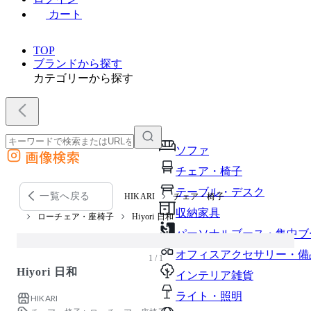
カート
TOP
ブランドから探す
カテゴリーから探す
ソファ
画像検索
外部サイトの商品をカートに追加
チェア・椅子
他のサイトで見つけた商品ページのURLを貼り付けて、カートに追加できます
テーブル・デスク
一覧へ戻る
HIKARI
チェア・椅子
収納家具
ローチェア・座椅子
Hiyori 日和
パーソナルブース・集中ブ
オフィスアクセサリー・備
1 / 1
Hiyori 日和
インテリア雑貨
ライト・照明
HIKARI