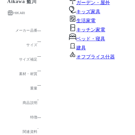
Aikawa 藍川
ガーデン・屋外
キッズ家具
HIKARI
生活家電
キッチン家電
メーカー品番
---
ベッド・寝具
---
サイズ
建具
---
オフプライス什器
サイズ補足
---
素材・材質
---
重量
-
商品説明
特徴
---
-
関連資料