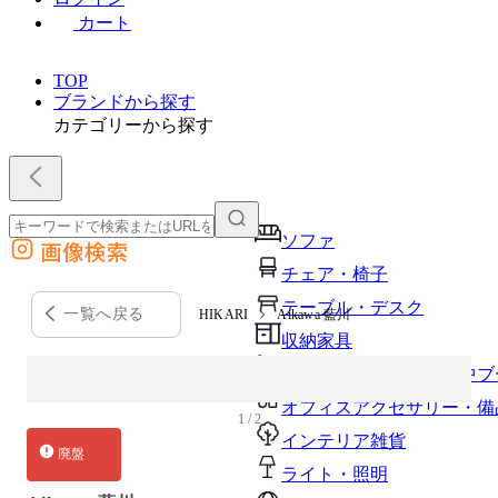
カート
TOP
ブランドから探す
カテゴリーから探す
ソファ
画像検索
外部サイトの商品をカートに追加
チェア・椅子
他のサイトで見つけた商品ページのURLを貼り付けて、カートに追加できます
テーブル・デスク
一覧へ戻る
HIKARI
Aikawa 藍川
収納家具
パーソナルブース・集中ブ
オフィスアクセサリー・備
1 / 2
インテリア雑貨
廃盤
ライト・照明