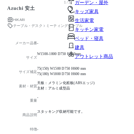
ガーデン・屋外
1 / 5
Azuchi 安土
キッズ家具
HIKARI
生活家電
テーブル・デスク
ミーティングテーブル
キッチン家電
ベッド・寝具
メーカー品番
-
建具
W1500-1800 D750 H600mm
アウトレット商品
サイズ
75(150) W1500 D750 H600 mm
サイズ補足
75(180) W1800 D750 H600 mm
天板：メラミン化粧板(ABSエッジ)
素材・材質
主材：アルミ成型品
-
重量
スタッキング収納可能です。
商品説明
特徴
-