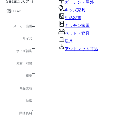
Suguri スグリ
ガーデン・屋外
キッズ家具
HIKARI
生活家電
キッチン家電
メーカー品番
---
ベッド・寝具
---
サイズ
建具
---
アウトレット商品
サイズ補足
---
素材・材質
---
重量
-
商品説明
特徴
---
-
関連資料