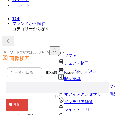
カート
TOP
ブランドから探す
カテゴリーから探す
ソファ
画像検索
外部サイトの商品をカートに追加
チェア・椅子
他のサイトで見つけた商品ページのURLを貼り付けて、カートに追加できます
テーブル・デスク
一覧へ戻る
HIKARI
Suguri スグリ
収納家具
パーソナルブース・集中ブ
オフィスアクセサリー・備
1 / 2
インテリア雑貨
廃盤
ライト・照明