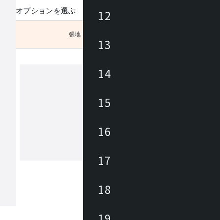
オプションを選ぶ
12
張地
未選択
13
。
14
ヒカリ
15
あらゆる商業空間のニーズ・課題に合
レンドを外さない豊富なデザインの家
16
底した品質管理に加えて、家具類のメ
ナンスを積極的に行い、廃棄・買換え
トロールして環境にも優しく、家具に
17
もっと見る
長期的なランニングコストを削減しま
々なパブリックスペースを家具を通じ
力と対応力で貢献します。
18
19