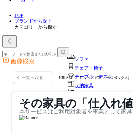
TOP
ブランドから探す
カテゴリーから探す
ソファ
画像検索
外部サイトの商品をカートに追加
チェア・椅子
他のサイトで見つけた商品ページのURLを貼り付けて、カートに追加できます
テーブル・デスク
一覧へ戻る
HIKARI
L-キッズ (Cシューズボックス)
収納家具
パーソナルブース・集中ブ
その家具の「仕入れ
オフィスアクセサリー・備
本サービスはご利用対象者を事業として家具
インテリア雑貨
ライト・照明
ガーデン・屋外