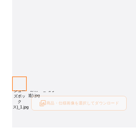
画像はイメージとなります［張地：グリーン］。 張地をお選び下さい
商品・仕様画像を選択してダウンロード
ログイン後にご利用可能です