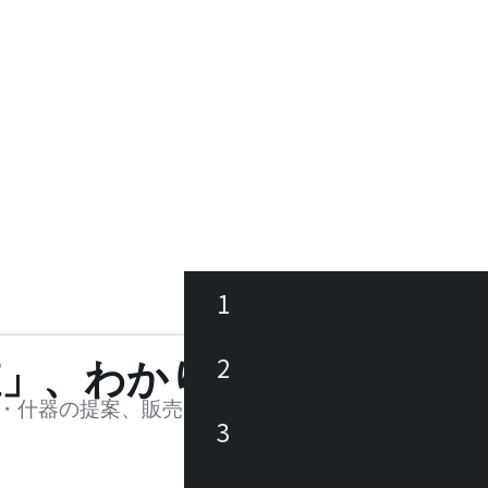
1
ース
2
値」、わかります。
品
・什器の提案、販売を行う法人様および個人事業主
3