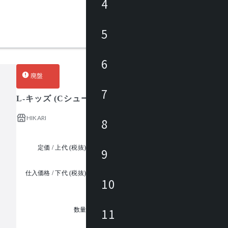
4
5
6
廃盤
7
L-キッズ (Cシューズボックス)
HIKARI
8
定価 / 上代 (税抜)
¥97,000 ~
9
仕入価格 / 下代 (税抜)
¥
10
1
11
数量