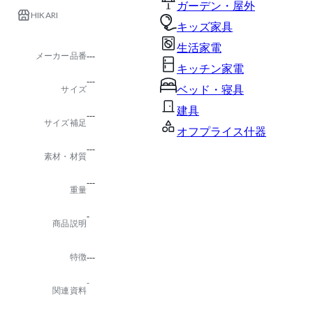
ガーデン・屋外
HIKARI
キッズ家具
生活家電
メーカー品番
---
キッチン家電
---
ベッド・寝具
サイズ
建具
---
サイズ補足
オフプライス什器
---
素材・材質
---
重量
-
商品説明
特徴
---
-
関連資料