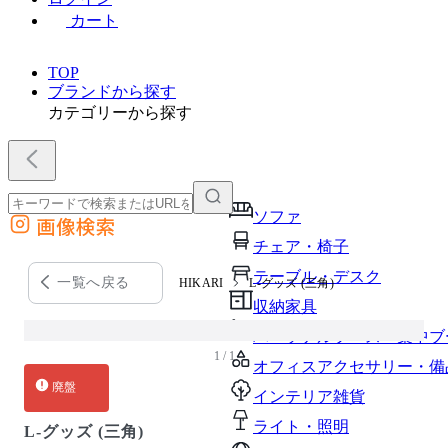
カート
TOP
ブランドから探す
カテゴリーから探す
ソファ
画像検索
外部サイトの商品をカートに追加
チェア・椅子
他のサイトで見つけた商品ページのURLを貼り付けて、カートに追加できます
テーブル・デスク
一覧へ戻る
HIKARI
L-グッズ (三角)
収納家具
パーソナルブース・集中ブ
1 / 1
オフィスアクセサリー・備
廃盤
インテリア雑貨
ライト・照明
L-グッズ (三角)