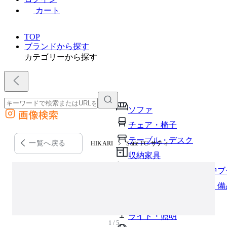
カート
TOP
ブランドから探す
カテゴリーから探す
ソファ
画像検索
外部サイトの商品をカートに追加
チェア・椅子
他のサイトで見つけた商品ページのURLを貼り付けて、カートに追加できます
テーブル・デスク
一覧へ戻る
HIKARI
Satie FC-サティ
収納家具
パーソナルブース・集中ブ
オフィスアクセサリー・備
インテリア雑貨
ライト・照明
1 / 5