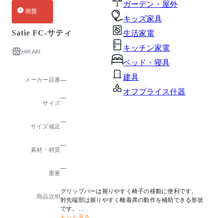
ガーデン・屋外
廃盤
キッズ家具
Satie FC-サティ
生活家電
キッチン家電
HIKARI
ベッド・寝具
建具
メーカー品番
---
オフプライス什器
---
サイズ
---
サイズ補足
---
素材・材質
---
重量
グリップバーは握りやすく椅子の移動に便利です。
商品説明
肘先端部は握りやすく離着席の動作を補助できる形状
です。
もっと見る
座は内材にエラスティックベルトを使用し着座時の衝