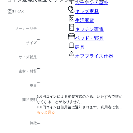
ガーデン・屋外
HIKARI
キッズ家具
生活家電
メーカー品番
---
キッチン家電
ベッド・寝具
---
サイズ
建具
---
オフプライス什器
サイズ補足
---
素材・材質
---
重量
100円コインによる施錠方式のため、いたずらで鍵が
商品説明
なくなることがありません。
100円コインは使用後に返却されます。利用者に負担
もっと見る
をかけません。
万一の鍵紛失にはマスターキーですぐに開錠できます
特徴
---
。
鍵を紛失した錠内筒を即時交換できます。