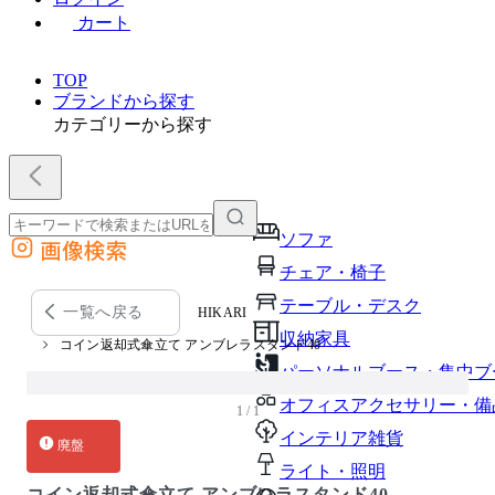
カート
TOP
ブランドから探す
カテゴリーから探す
ソファ
画像検索
外部サイトの商品をカートに追加
チェア・椅子
他のサイトで見つけた商品ページのURLを貼り付けて、カートに追加できます
テーブル・デスク
一覧へ戻る
HIKARI
収納家具
コイン返却式傘立て アンブレラスタンド40
パーソナルブース・集中ブ
オフィスアクセサリー・備
1 / 1
インテリア雑貨
廃盤
ライト・照明
コイン返却式傘立て アンブレラスタンド40