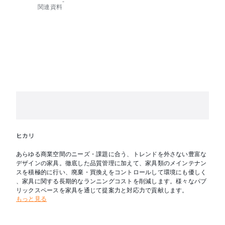
-
関連資料
〈付属品〉
コインリターン錠
キャスター
ケーシング(錠前装置) 40人用
ナンバーシール(番号入り)40枚
小判札(番号入り・オレンジ色)40枚
チェンジマスターキー(鍵交換用)1本
予備用裏ソッドロック(キー1本)4個
予備用小判札(番号なし・オレンジ色)4枚
ヒカリ
あらゆる商業空間のニーズ・課題に合う、トレンドを外さない豊富な
デザインの家具。徹底した品質管理に加えて、家具類のメインテナン
スを積極的に行い、廃棄・買換えをコントロールして環境にも優しく
、家具に関する長期的なランニングコストを削減します。様々なパブ
リックスペースを家具を通じて提案力と対応力で貢献します。
もっと見る