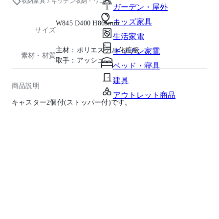
収納家具
キッチン収納・ワゴン
ガーデン・屋外
キッズ家具
W845 D400 H865mm
サイズ
生活家電
主材：ポリエステル化粧板
キッチン家電
素材・材質
取手：アッシュ
ベッド・寝具
建具
商品説明
アウトレット商品
キャスター2個付(ストッパー付)です。