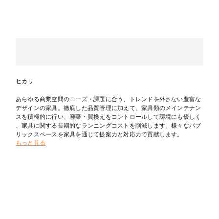
ヒカリ
あらゆる商業空間のニーズ・課題に合う、トレンドを外さない豊富な
デザインの家具。徹底した品質管理に加えて、家具類のメインテナン
スを積極的に行い、廃棄・買換えをコントロールして環境にも優しく
、家具に関する長期的なランニングコストを削減します。様々なパブ
リックスペースを家具を通じて提案力と対応力で貢献します。
もっと見る