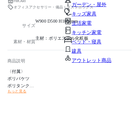
HIKARI
ガーデン・屋外
オフィスアクセサリー・備品
ダストボックス
キッズ家具
W900 D500 H1020mm
生活家電
サイズ
キッチン家電
主材：ポリエステル化粧板
ベッド・寝具
素材・材質
建具
アウトレット商品
商品説明
〈付属〉
ポリバケツ
ポリタンク
もっと見る
キャスター