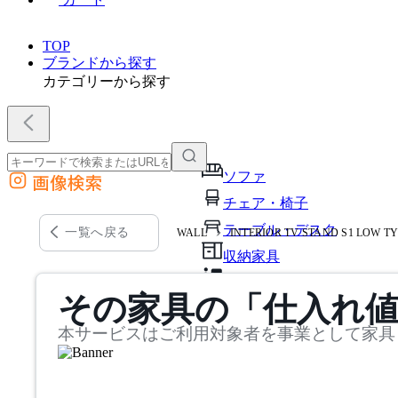
TOP
ブランドから探す
カテゴリーから探す
ソファ
画像検索
外部サイトの商品をカートに追加
チェア・椅子
他のサイトで見つけた商品ページのURLを貼り付けて、カートに追加できます
テーブル・デスク
一覧へ戻る
WALL
INTERIOR TV STAND S1 LOW T
収納家具
パーソナルブース・集中ブ
その家具の「仕入れ
オフィスアクセサリー・備
本サービスはご利用対象者を事業として家具
インテリア雑貨
ライト・照明
ガーデン・屋外