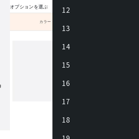
オプションを選ぶ
12
カラー
未選択
13
14
ウォール
15
WALLテレビスタンドは大型化・多機
るテレビの魅力を、最大限に楽しむ環
16
くために生まれました。美しく使いや
ザイン、大型画面が楽しめる省スペー
多様なオプション類と組み合わせられ
17
もっと見る
性など最高の視聴体験をもとめたテレ
ンドシリーズです。
18
19