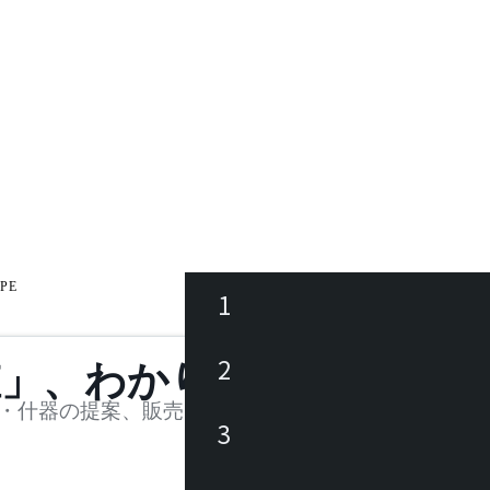
YPE
1
ース
2
値」、わかります。
品
・什器の提案、販売を行う法人様および個人事業主
3