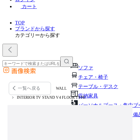
カート
TOP
ブランドから探す
カテゴリーから探す
ソファ
画像検索
外部サイトの商品をカートに追加
チェア・椅子
他のサイトで見つけた商品ページのURLを貼り付けて、カートに追加できます
テーブル・デスク
一覧へ戻る
WALL
収納家具
INTERIOR TV STAND V4 FLOOR TYPE
パーソナルブース・集中ブ
オフィスアクセサリー・備
インテリア雑貨
ライト・照明