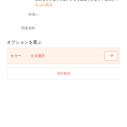
もっと見る
たり寄せて設置できるので圧迫感がなく視聴距離もと
ることができます。
特徴
---
V4フロアタイプは60〜90インチの大型テレビに対応(
テレビ耐荷重80kgまで)。大型テレビの設置をよりスム
-
ーズに行え床材を保護するポリカーボネート製のフロ
関連資料
アシートを付属しています。
■高さ調節：5cmピッチで8段階
オプションを選ぶ
■対応テレビサイス：60〜90V型まで
■組立式
カラー
未選択
※ご購入前に必ずテレビのお取り付けの確認をメーカ
ーホームページで行ってください。
選択解除