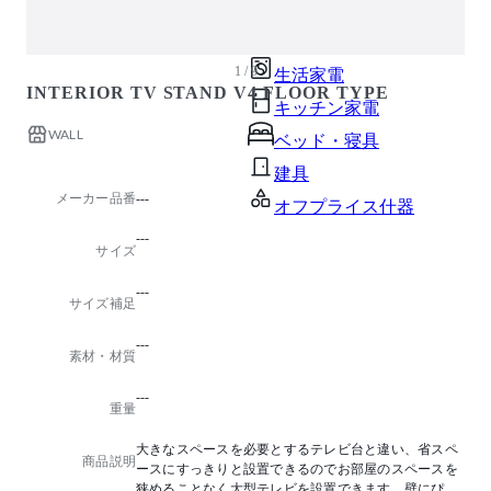
ガーデン・屋外
キッズ家具
1 / 9
生活家電
INTERIOR TV STAND V4 FLOOR TYPE
キッチン家電
WALL
ベッド・寝具
建具
メーカー品番
---
オフプライス什器
---
サイズ
---
サイズ補足
---
素材・材質
---
重量
大きなスペースを必要とするテレビ台と違い、省スペ
商品説明
ースにすっきりと設置できるのでお部屋のスペースを
狭めることなく大型テレビを設置できます。壁にぴっ