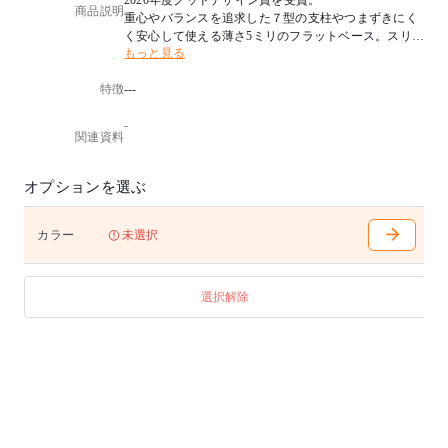
2020年度グッドデザイン賞を受賞。
商品説明
重心やバランスを追求した７型の支柱やつまずきにく
く安心して使える薄さ5ミリのフラットベース。スリム
もっと見る
ですが安定感がありお部屋のどの場所でもスマートに
設置できます。
特徴
---
高さは床に座るロースタイルからベッドやソファーで
見やすい高さまで5段階に調節できます。また、配線を
-
支柱の内部に通す収納機能付きなのでテレビを美しく
関連資料
すっきりと設置できます。
■高さ調節：5cmピッチで5段階
オプションを選ぶ
■対応テレビサイス：24〜45V型まで
■組立式
カラー
未選択
※ご購入前に必ずテレビのお取り付けの確認をメーカ
ーホームページで行ってください。
選択解除