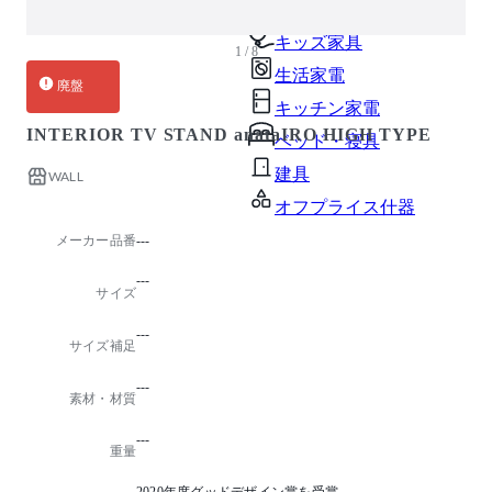
ガーデン・屋外
キッズ家具
1 / 8
生活家電
廃盤
キッチン家電
INTERIOR TV STAND anataIRO HIGH TYPE
ベッド・寝具
建具
WALL
オフプライス什器
メーカー品番
---
---
サイズ
---
サイズ補足
---
素材・材質
---
重量