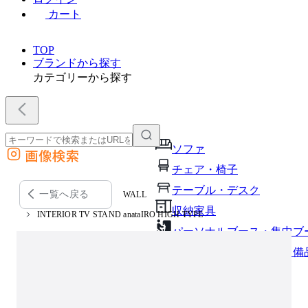
カート
TOP
ブランドから探す
カテゴリーから探す
ソファ
画像検索
外部サイトの商品をカートに追加
チェア・椅子
他のサイトで見つけた商品ページのURLを貼り付けて、カートに追加できます
テーブル・デスク
一覧へ戻る
WALL
収納家具
INTERIOR TV STAND anataIRO HIGH TYPE
パーソナルブース・集中ブ
オフィスアクセサリー・備
インテリア雑貨
ライト・照明