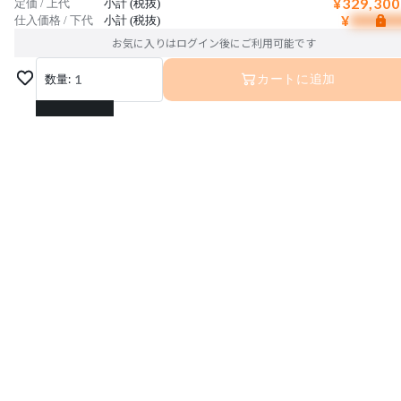
¥329,300
定価 / 上代
小計 (税抜)
¥
仕入価格 / 下代
小計 (税抜)
お気に入りはログイン後にご利用可能です
数量:
1
カートに追加
1
2
3
4
5
6