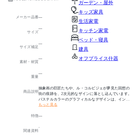
ガーデン・屋外
キッズ家具
メーカー品番
---
生活家電
---
キッチン家電
サイズ
ベッド・寝具
---
サイズ補足
建具
オフプライス什器
---
素材・材質
---
重量
抽象画の巨匠たちや、ル・コルビジェが夢見た回想の
商品説明
街の痕跡を、2次元的なザインに落とし込んでいます。
パステルカラーのグラフィカルなデザインは、インテ
もっと見る
リアを生き生きとさせ軽快な印象を与えます。(パステ
ルカラーのグラフィカルなデザインラグ)
特徴
---
■納期に関する特記事項
-
海外からの取り寄せ商品のため、お届けまで約1.5ヶ月
関連資料
程度いただきます。納期確認は、問い合せフォームよ
り、商品名とカラー名をお問い合わせください。ご注