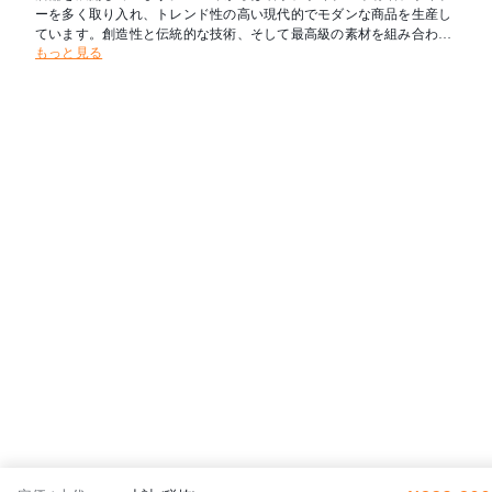
ーを多く取り入れ、トレンド性の高い現代的でモダンな商品を生産し
ています。創造性と伝統的な技術、そして最高級の素材を組み合わせ
もっと見る
たそのコレクションは、生産拠点はインドやネパールとフランスから
離れていますが、定期的な視察によって現地での生産管理をしっかり
行い、社会・環境についての国際的基準が遵守されています。