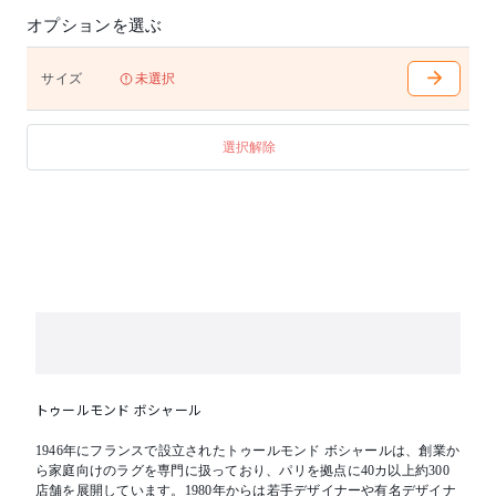
文後のキャンセルは原則お受けできません。予めご了
オプションを選ぶ
承ください。
■大型商品の搬入についての注意事項
サイズ
未選択
お申し込みの前に、搬入経路を必ずご確認ください。
梱包サイズ表記はあくまで目安となります。お部屋に
搬入できずに返品される場合は、中途解約となり、中
選択解除
途解約手数料及び往復送料をご負担いただきます。予
めご了承ください。
トゥールモンド ボシャール
1946年にフランスで設立されたトゥールモンド ボシャールは、創業か
ら家庭向けのラグを専門に扱っており、パリを拠点に40カ以上約300
店舗を展開しています。1980年からは若手デザイナーや有名デザイナ