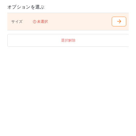
文後のキャンセルは原則お受けできません。予めご了
オプションを選ぶ
承ください。
■大型商品の搬入についての注意事項
サイズ
未選択
お申し込みの前に、搬入経路を必ずご確認ください。
梱包サイズ表記はあくまで目安となります。お部屋に
搬入できずに返品される場合は、中途解約となり、中
選択解除
途解約手数料及び往復送料をご負担いただきます。予
めご了承ください。