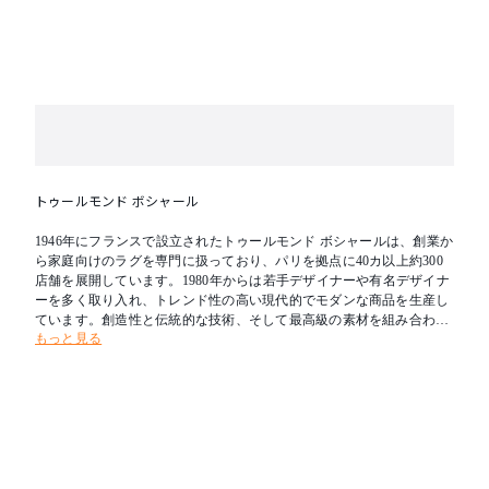
トゥールモンド ボシャール
1946年にフランスで設立されたトゥールモンド ボシャールは、創業か
ら家庭向けのラグを専門に扱っており、パリを拠点に40カ以上約300
店舗を展開しています。1980年からは若手デザイナーや有名デザイナ
ーを多く取り入れ、トレンド性の高い現代的でモダンな商品を生産し
ています。創造性と伝統的な技術、そして最高級の素材を組み合わせ
もっと見る
たそのコレクションは、生産拠点はインドやネパールとフランスから
離れていますが、定期的な視察によって現地での生産管理をしっかり
行い、社会・環境についての国際的基準が遵守されています。