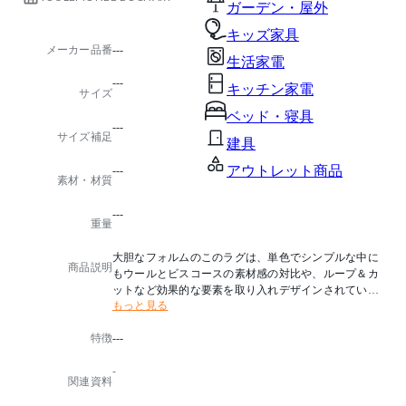
ガーデン・屋外
キッズ家具
メーカー品番
---
生活家電
---
キッチン家電
サイズ
ベッド・寝具
---
サイズ補足
建具
アウトレット商品
---
素材・材質
---
重量
大胆なフォルムのこのラグは、単色でシンプルな中に
商品説明
もウールとビスコースの素材感の対比や、ループ＆カ
ットなど効果的な要素を取り入れデザインされていま
もっと見る
す。(ダイカットされたフォルムと渦巻くデザインが面
白いデザインラグ)
特徴
---
■納期に関する特記事項
-
海外からの取り寄せ商品のため、お届けまで約1.5ヶ月
関連資料
程度いただきます。納期確認は、問い合せフォームよ
り、商品名とカラー名をお問い合わせください。ご注