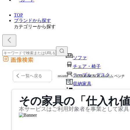
TOP
ブランドから探す
カテゴリーから探す
ソファ
画像検索
外部サイトの商品をカートに追加
チェア・椅子
他のサイトで見つけた商品ページのURLを貼り付けて、カートに追加できます
テーブル・デスク
一覧へ戻る
resortir
HARM BENCH / ハーム ベンチ
収納家具
パーソナルブース・集中ブ
その家具の「仕入れ
オフィスアクセサリー・備
本サービスはご利用対象者を事業として家具
インテリア雑貨
ライト・照明
ガーデン・屋外