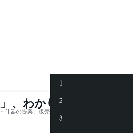
1
ース
2
値」、わかります。
品
・什器の提案、販売を行う法人様および個人事業主
3