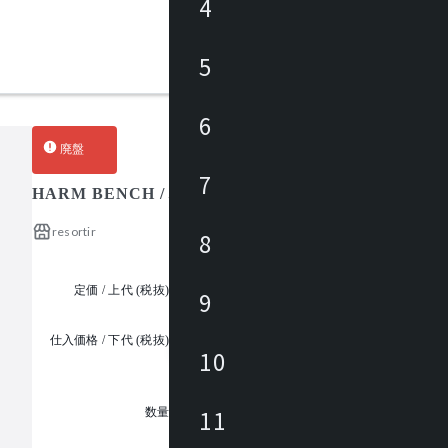
4
5
6
廃盤
7
HARM BENCH / ハーム ベンチ
resortir
8
定価 / 上代 (税抜)
¥110,000 ~
9
仕入価格 / 下代 (税抜)
¥
10
1
11
数量