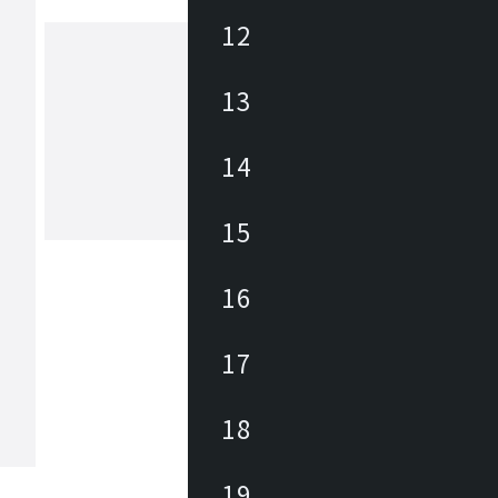
12
13
リゾルティール
トレンドとトラディショナルを織り交
リジナルブランド resortir(リゾルティ
14
自然の風合いを醸し出す味わい深いマ
ルとクラフトマンの円熟した技術の家
テル・レストラン・ウェディングなど
15
もっと見る
ドアファニチャーからカフェテラス・
サイドといったアウトドアファニチャ
間に彩りを添えるグリーンやインテリ
16
など、さまざまなコントラクトユース
いたします。お客様の理想へと少しで
けるよう、最大限のご協力をお約束し
17
18
19