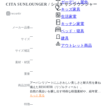
ガーデン・屋外
CITA SUNLOUNGER / シータ サンラウンジャー
キッズ家具
resortir
生活家電
キッチン家電
メーカー品番
---
ベッド・寝具
---
建具
サイズ
アウトレット商品
---
サイズ補足
---
素材・材質
---
重量
アーバンリゾートにふさわしい美しさと耐久性を兼ね
商品説明
備えたRESORTIR（リゾルティール） 。
自然の風合いを醸し出す特殊な樹脂素材や、経年変化
もっと見る
を独自の味わいへと変える水牛革の編み込みなど、
多彩な素材とクラフトマンの円熟した技術が家具に豊
特徴
---
かな表情を宿し、日常から離れたリゾートシーンを忘