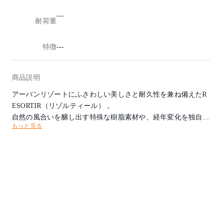
---
耐荷重
特徴
---
商品説明
アーバンリゾートにふさわしい美しさと耐久性を兼ね備えたR
ESORTIR（リゾルティール） 。
自然の風合いを醸し出す特殊な樹脂素材や、経年変化を独自の
もっと見る
味わいへと変える水牛革の編み込みなど、
多彩な素材とクラフトマンの円熟した技術が家具に豊かな表情
を宿し、日常から離れたリゾートシーンを忘れがたい景色へと
変えてゆきます。
※屋外使用可
※組み立て式