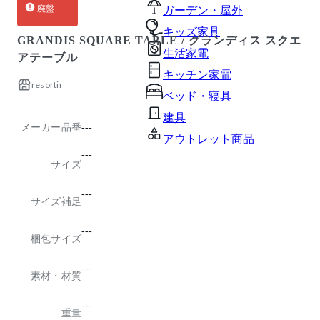
廃盤
ガーデン・屋外
キッズ家具
GRANDIS SQUARE TABLE / グランディス スクエ
生活家電
アテーブル
キッチン家電
resortir
ベッド・寝具
建具
メーカー品番
---
アウトレット商品
---
サイズ
---
サイズ補足
---
梱包サイズ
---
素材・材質
---
重量