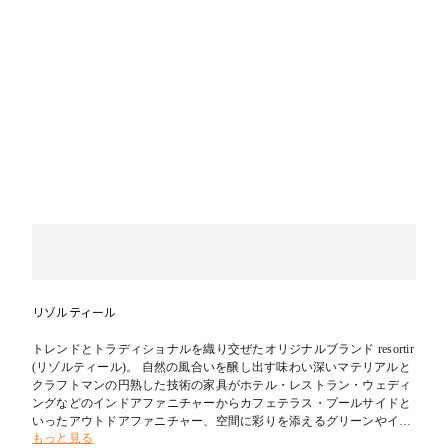
※テーブルの中央にパラソル用の穴(φ53)が開いています。
※使用環境、経年変化によって変色することがございますが、
市販のチークオイル等でメンテナンスを行うことで、末長くお
使いいただけます。
※ご使用環境により反りや割れが生じることがございます。
リゾルティール
トレンドとトラディショナルを織り交ぜたオリジナルブランド resortir
(リゾルティール)。 自然の風合いを醸し出す味わい深いマテリアルと
クラフトマンの円熟した技術の家具がホテル・レストラン・ウェディ
ングなどのインドアファニチャーからカフェテラス・プールサイドと
いったアウトドアファニチャー、空間に彩りを添えるグリーンやイン
もっと見る
テリア小物など、さまざまなコントラクトユースに対応いたします。