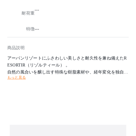
---
耐荷重
特徴
---
商品説明
アーバンリゾートにふさわしい美しさと耐久性を兼ね備えたR
ESORTIR（リゾルティール） 。
自然の風合いを醸し出す特殊な樹脂素材や、経年変化を独自の
もっと見る
味わいへと変える水牛革の編み込みなど、
多彩な素材とクラフトマンの円熟した技術が家具に豊かな表情
を宿し、日常から離れたリゾートシーンを忘れがたい景色へと
変えてゆきます。
※屋内用
※植栽は人工植栽（アーティフィシャルプランツ）です。
※自然植栽をご希望の方はお問い合わせください。