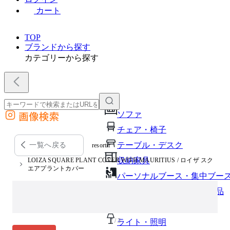
カート
TOP
ブランドから探す
カテゴリーから探す
画像検索
ソファ
外部サイトの商品をカートに追加
チェア・椅子
他のサイトで見つけた商品ページのURLを貼り付けて、カートに追加できます
テーブル・デスク
一覧へ戻る
resortir
収納家具
LOIZA SQUARE PLANT COVER WITH MAURITIUS / ロイザ スク
エアプラントカバー
パーソナルブース・集中ブー
オフィスアクセサリー・備品
インテリア雑貨
1 / 3
ライト・照明