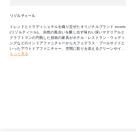
※本体はプラントカバーのため直接植えることはできません。
リゾルティール
※素材の特性上クラックがある場合がございますが、使用上問
トレンドとトラディショナルを織り交ぜたオリジナルブランド resortir
(リゾルティール)。 自然の風合いを醸し出す味わい深いマテリアルと
題ございません。
クラフトマンの円熟した技術の家具がホテル・レストラン・ウェディ
ングなどのインドアファニチャーからカフェテラス・プールサイドと
※セメントの風合いを表現するため、部分的な色むらがあり一
いったアウトドアファニチャー、空間に彩りを添えるグリーンやイン
もっと見る
テリア小物など、さまざまなコントラクトユースに対応いたします。
品ごとに仕上りが異なります。
お客様の理想へと少しでも近づけるよう、最大限のご協力をお約束し
ます。
関連商品：LOIZA SQUARE PLANT COVER(プラントカバー
のみ)、LOIZA 1P SOFA、LOIZA 2P SOFA、LOIZA CORNER
SOFA