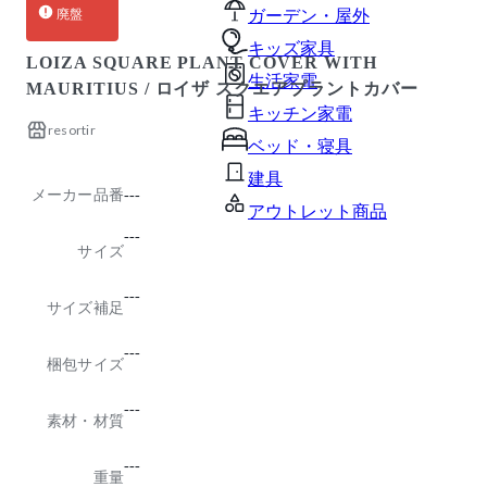
廃盤
ガーデン・屋外
キッズ家具
LOIZA SQUARE PLANT COVER WITH
生活家電
MAURITIUS / ロイザ スクエアプラントカバー
キッチン家電
resortir
ベッド・寝具
建具
メーカー品番
---
アウトレット商品
---
サイズ
---
サイズ補足
---
梱包サイズ
---
素材・材質
---
重量