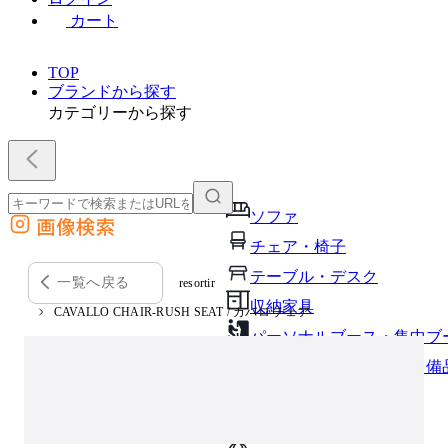
カート
TOP
ブランドから探す
カテゴリーから探す
ソファ
画像検索
外部サイトの商品をカートに追加
チェア・椅子
他のサイトで見つけた商品ページのURLを貼り付けて、カートに追加できます
テーブル・デスク
一覧へ戻る
resortir
収納家具
CAVALLO CHAIR-RUSH SEAT / カバロ チェア
パーソナルブース・集中ブ
オフィスアクセサリー・備
インテリア雑貨
ライト・照明