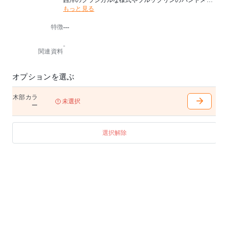
西洋のクラシカルな様式やブルックリンのハンドメイ
もっと見る
ドカルチャーなど時を経ても色褪せない普遍的な家具
たちが、食のシーンを豊かに彩ります。
特徴
---
セミオーダーの〈テーブルコンビネーション〉では、
デザインやサイズ、素材などを選択でき、その緻密な
-
職人芸に目を見張ることでしょう。
関連資料
※木部は5色よりお選びください
オプションを選ぶ
木部カラ
未選択
ー
選択解除