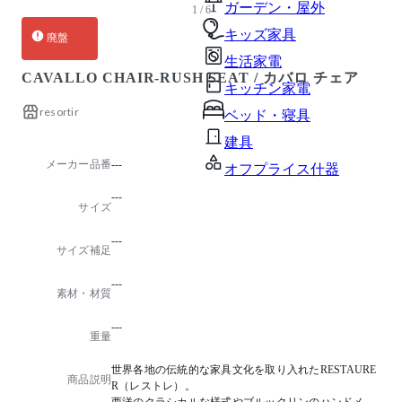
ガーデン・屋外
1 / 6
キッズ家具
廃盤
生活家電
CAVALLO CHAIR-RUSH SEAT / カバロ チェア
キッチン家電
resortir
ベッド・寝具
建具
メーカー品番
---
オフプライス什器
---
サイズ
---
サイズ補足
---
素材・材質
---
重量
世界各地の伝統的な家具文化を取り入れたRESTAURE
商品説明
R（レストレ）。