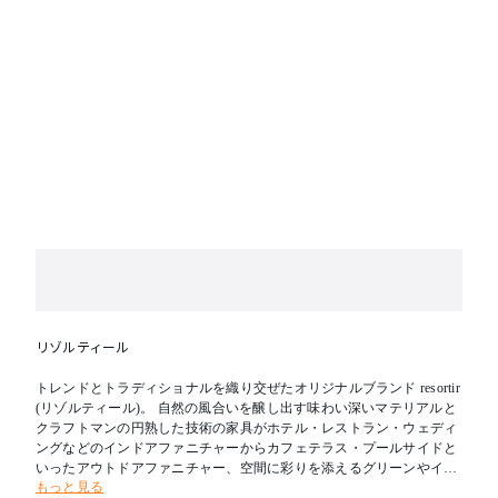
リゾルティール
トレンドとトラディショナルを織り交ぜたオリジナルブランド resortir
(リゾルティール)。 自然の風合いを醸し出す味わい深いマテリアルと
クラフトマンの円熟した技術の家具がホテル・レストラン・ウェディ
ングなどのインドアファニチャーからカフェテラス・プールサイドと
いったアウトドアファニチャー、空間に彩りを添えるグリーンやイン
もっと見る
テリア小物など、さまざまなコントラクトユースに対応いたします。