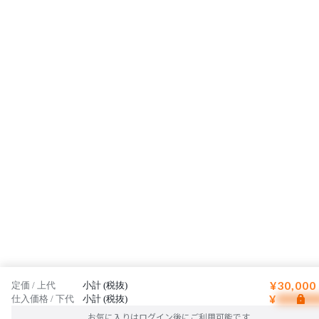
お客様の理想へと少しでも近づけるよう、最大限のご協力をお約束し
ます。
¥30,000
定価 / 上代
小計 (税抜)
¥
仕入価格 / 下代
小計 (税抜)
お気に入りはログイン後にご利用可能です