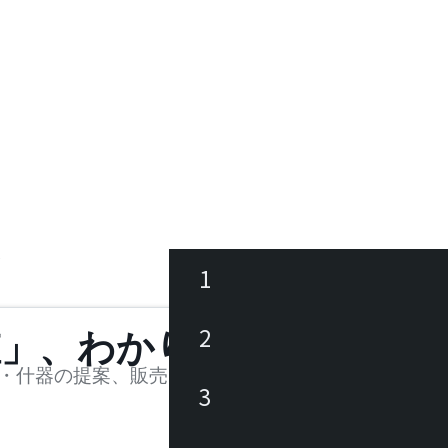
ア
1
ース
2
値」、わかります。
品
・什器の提案、販売を行う法人様および個人事業主
3