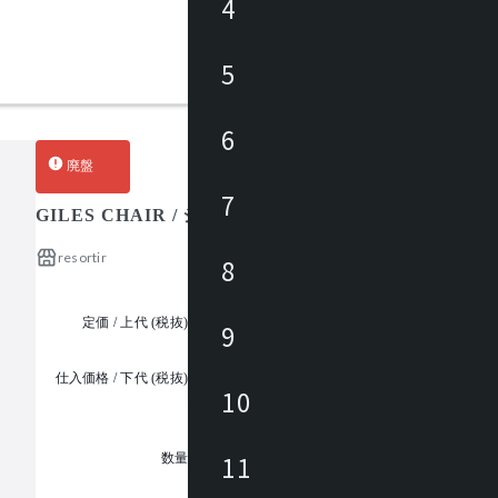
4
5
6
廃盤
7
GILES CHAIR / ジャイルズ チェア
resortir
8
定価 / 上代 (税抜)
¥35,000 ~
9
仕入価格 / 下代 (税抜)
¥
10
1
11
数量