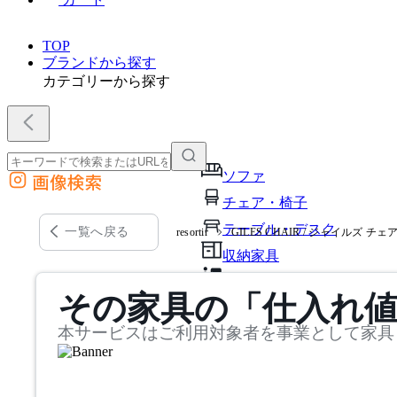
TOP
ブランドから探す
カテゴリーから探す
ソファ
画像検索
外部サイトの商品をカートに追加
チェア・椅子
他のサイトで見つけた商品ページのURLを貼り付けて、カートに追加できます
テーブル・デスク
一覧へ戻る
resortir
GILES CHAIR / ジャイルズ チェ
収納家具
パーソナルブース・集中ブ
その家具の「仕入れ
オフィスアクセサリー・備
本サービスはご利用対象者を事業として家具
インテリア雑貨
ライト・照明
ガーデン・屋外