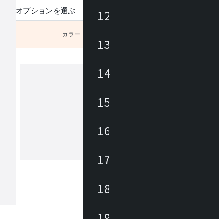
オプションを選ぶ
12
カラー
未選択
13
14
リゾルティール
15
トレンドとトラディショナルを織り交
リジナルブランド resortir(リゾルティ
16
自然の風合いを醸し出す味わい深いマ
ルとクラフトマンの円熟した技術の家
テル・レストラン・ウェディングなど
17
もっと見る
ドアファニチャーからカフェテラス・
サイドといったアウトドアファニチャ
間に彩りを添えるグリーンやインテリ
18
など、さまざまなコントラクトユース
いたします。お客様の理想へと少しで
けるよう、最大限のご協力をお約束し
19