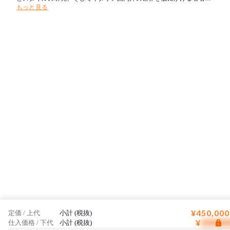
もっと見る
ザイナーとのコラボレーションにより、トレンドを創出し続けていま
す。また庭やテラスを屋内の延長としてとらえた”Design for Outdoor L
iving”という哲学をもち、屋内外を問わずあらゆる場所に適応可能で
す。
¥450,000
定価 / 上代
小計 (税抜)
¥
仕入価格 / 下代
小計 (税抜)