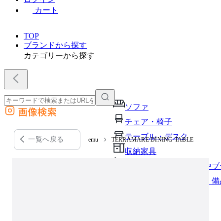
カート
TOP
ブランドから探す
カテゴリーから探す
ソファ
画像検索
外部サイトの商品をカートに追加
チェア・椅子
他のサイトで見つけた商品ページのURLを貼り付けて、カートに追加できます
テーブル・デスク
一覧へ戻る
emu
TERRAMARE DINING TABLE
収納家具
パーソナルブース・集中ブ
オフィスアクセサリー・備
インテリア雑貨
ライト・照明