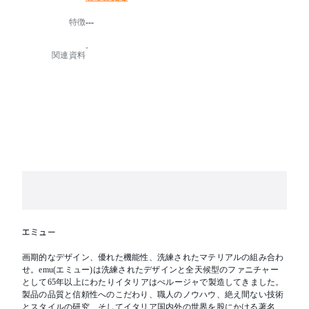
特徴
---
-
関連資料
エミュー
画期的なデザイン、優れた機能性、洗練されたマテリアルの組み合わ
せ。emu(エミュー)は洗練されたデザインと全天候型のファニチャー
として65年以上にわたりイタリアはぺルージャで製造してきました。
製品の品質と信頼性へのこだわり、職人のノウハウ、絶え間ない技術
とスタイルの研究、そしてイタリア国内外の世界を股にかける著名デ