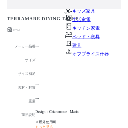
ガーデン・屋外
キッズ家具
1 / 8
TERRAMARE DINING TABLE
生活家電
キッチン家電
emu
ベッド・寝具
建具
メーカー品番
---
オフプライス什器
---
サイズ
---
サイズ補足
---
素材・材質
---
重量
Design：Chiaramonte - Marin
商品説明
※屋外使用可
もっと見る
※組み立て式