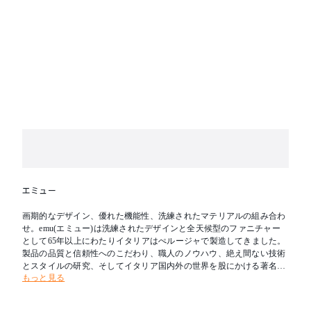
エミュー
画期的なデザイン、優れた機能性、洗練されたマテリアルの組み合わ
せ。emu(エミュー)は洗練されたデザインと全天候型のファニチャー
として65年以上にわたりイタリアはぺルージャで製造してきました。
製品の品質と信頼性へのこだわり、職人のノウハウ、絶え間ない技術
とスタイルの研究、そしてイタリア国内外の世界を股にかける著名デ
もっと見る
ザイナーとのコラボレーションにより、トレンドを創出し続けていま
す。また庭やテラスを屋内の延長としてとらえた”Design for Outdoor L
iving”という哲学をもち、屋内外を問わずあらゆる場所に適応可能で