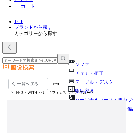
カート
TOP
ブランドから探す
カテゴリーから探す
ソファ
画像検索
外部サイトの商品をカートに追加
チェア・椅子
他のサイトで見つけた商品ページのURLを貼り付けて、カートに追加できます
テーブル・デスク
一覧へ戻る
emu
収納家具
FICUS WITH FRUIT / フィカス ウィズ フルーツ
パーソナルブース・集中ブ
オフィスアクセサリー・備
インテリア雑貨
ライト・照明