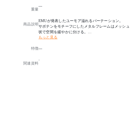
---
重量
EMUが発表したユーモア溢れるパーテーション。
商品説明
サボテンをモチーフにしたメタルフレームはメッシュ
状で空間を緩やかに分ける。
もっと見る
Design：Chiaramonte - Marin
特徴
---
※海外受注生産
-
※屋外使用可
関連資料
※組み立て式
※特殊な商品のため木枠梱包での配送となります。
※木枠梱包の場合は通常の配送ではなくオプション作
業が別途必要になるため、配送料金は通常とは異なり
ますので予めご了承下さい