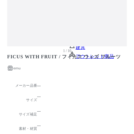
ガーデン・屋外
キッズ家具
生活家電
キッチン家電
ベッド・寝具
建具
1 / 10
アウトレット商品
FICUS WITH FRUIT / フィカス ウィズ フルーツ
emu
メーカー品番
---
---
サイズ
---
サイズ補足
---
素材・材質