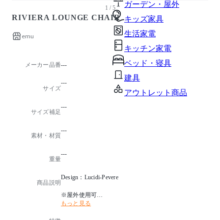
ガーデン・屋外
1 / 5
RIVIERA LOUNGE CHAIR
キッズ家具
生活家電
emu
キッチン家電
ベッド・寝具
メーカー品番
---
建具
---
サイズ
アウトレット商品
---
サイズ補足
---
素材・材質
---
重量
Design：Lucidi-Pevere
商品説明
※屋外使用可
もっと見る
※スタッキング可