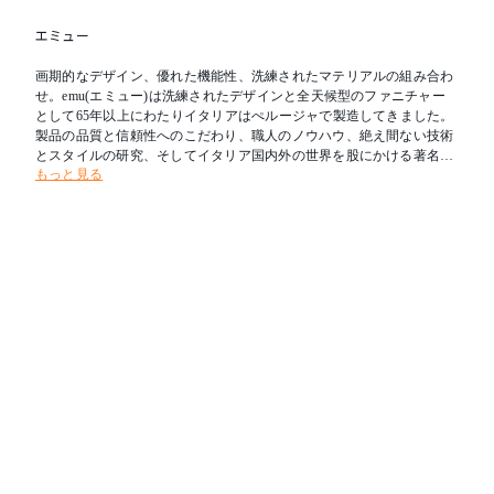
エミュー
画期的なデザイン、優れた機能性、洗練されたマテリアルの組み合わ
せ。emu(エミュー)は洗練されたデザインと全天候型のファニチャー
として65年以上にわたりイタリアはぺルージャで製造してきました。
製品の品質と信頼性へのこだわり、職人のノウハウ、絶え間ない技術
とスタイルの研究、そしてイタリア国内外の世界を股にかける著名デ
もっと見る
ザイナーとのコラボレーションにより、トレンドを創出し続けていま
す。また庭やテラスを屋内の延長としてとらえた”Design for Outdoor L
iving”という哲学をもち、屋内外を問わずあらゆる場所に適応可能で
す。