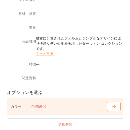
---
素材・材質
---
重量
緻密に計算されたフォルムとシンプルなデザインによ
商品説明
り快適な使い心地を実現したダーウィン コレクション
です。
もっと見る
スチールのマットな質感はモダンな空間に最適です。
天板を折り畳み場所を取らずに収納可能です。
特徴
---
Design：Lucidi-Pevere
-
関連資料
※屋外使用可
※フォールディング可
※組み立て式
オプションを選ぶ
カラー
未選択
選択解除