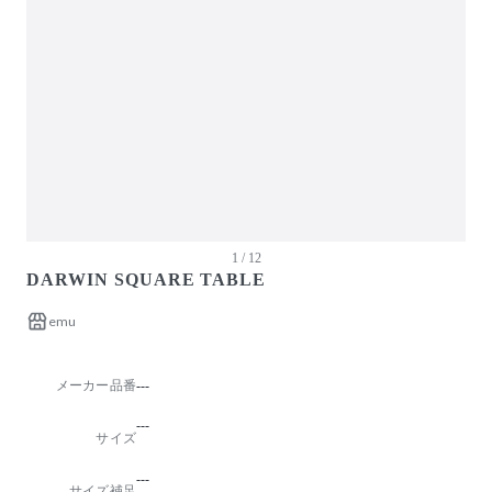
ガーデン・屋外
キッズ家具
生活家電
キッチン家電
ベッド・寝具
建具
オフプライス什器
1 / 12
DARWIN SQUARE TABLE
emu
メーカー品番
---
---
サイズ
---
サイズ補足