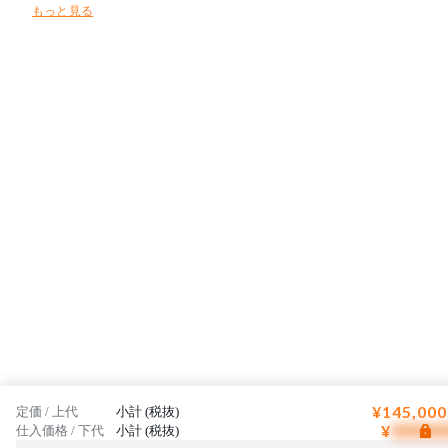
もっと見る
テリア小物など、さまざまなコントラクトユースに対応いたします。
お客様の理想へと少しでも近づけるよう、最大限のご協力をお約束し
ます。
¥145,000
定価 / 上代
小計 (税抜)
¥
仕入価格 / 下代
小計 (税抜)