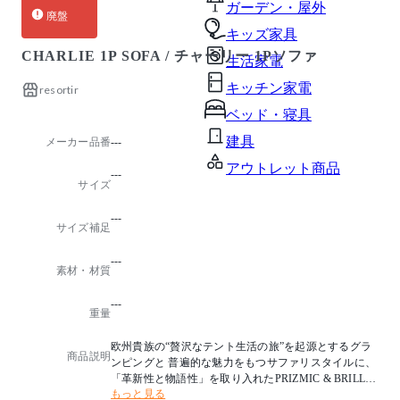
ガーデン・屋外
廃盤
キッズ家具
CHARLIE 1P SOFA / チャーリー 1Pソファ
生活家電
キッチン家電
resortir
ベッド・寝具
建具
メーカー品番
---
アウトレット商品
---
サイズ
---
サイズ補足
---
素材・材質
---
重量
欧州貴族の“贅沢なテント生活の旅”を起源とするグラ
商品説明
ンピングと 普遍的な魅力をもつサファリスタイルに、
「革新性と物語性」を取り入れたPRIZMIC & BRILL(
もっと見る
プリズミック&ブリル)。