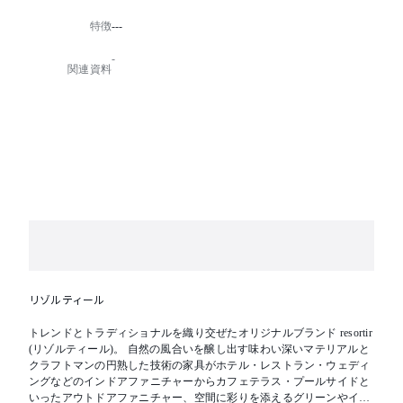
高い堅牢性や使い込むほどに味わいが深まる素材、そ
特徴
---
してやさしい使用感を兼ね備えた家具たちは、“今”と
いう時をきっと特別なものへと変えてくれることでし
-
ょう。
関連資料
リゾルティール
トレンドとトラディショナルを織り交ぜたオリジナルブランド resortir
(リゾルティール)。 自然の風合いを醸し出す味わい深いマテリアルと
クラフトマンの円熟した技術の家具がホテル・レストラン・ウェディ
ングなどのインドアファニチャーからカフェテラス・プールサイドと
いったアウトドアファニチャー、空間に彩りを添えるグリーンやイン