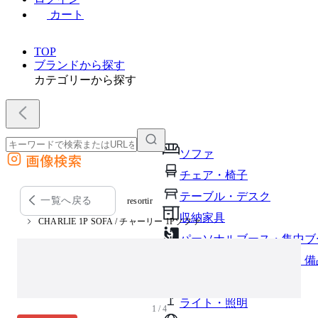
カート
TOP
ブランドから探す
カテゴリーから探す
ソファ
画像検索
外部サイトの商品をカートに追加
チェア・椅子
他のサイトで見つけた商品ページのURLを貼り付けて、カートに追加できます
テーブル・デスク
一覧へ戻る
resortir
収納家具
CHARLIE 1P SOFA / チャーリー 1Pソファ
パーソナルブース・集中ブ
オフィスアクセサリー・備
インテリア雑貨
ライト・照明
1 / 4