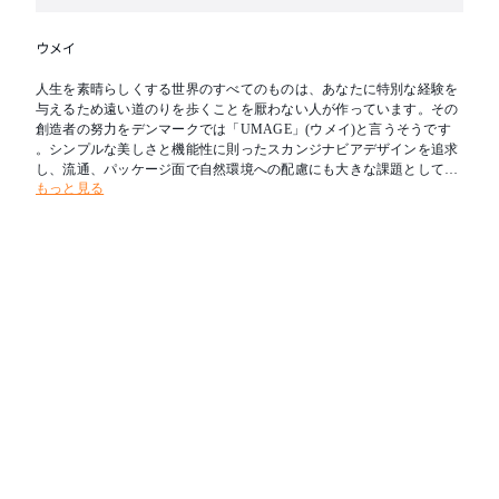
ウメイ
人生を素晴らしくする世界のすべてのものは、あなたに特別な経験を
与えるため遠い道のりを歩くことを厭わない人が作っています。その
創造者の努力をデンマークでは「UMAGE」(ウメイ)と言うそうです
。シンプルな美しさと機能性に則ったスカンジナビアデザインを追求
し、流通、パッケージ面で自然環境への配慮にも大きな課題として取
もっと見る
り組んでいるブランドです。