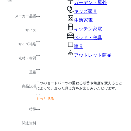
ガーデン・屋外
キッズ家具
メーカー品番
---
生活家電
---
キッチン家電
サイズ
ベッド・寝具
---
サイズ補足
建具
アウトレット商品
---
素材・材質
---
重量
二つのセードパーツの重ねる順番や角度を変えること
商品説明
によって、違った見え方をお楽しみいただけます。
もっと見る
・電球：LED電球専用
・フランジカバー別売
特徴
---
・電球別売
・推奨電球：LED電球 E17/40形相当
-
・点灯方法：壁スイッチ
関連資料
・付属品：コードアジャスター