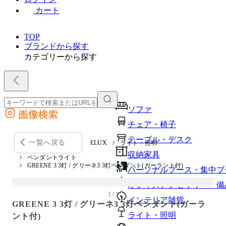
カート
TOP
ブランドから探す
カテゴリーから探す
ソファ
画像検索
外部サイトの商品をカートに追加
チェア・椅子
他のサイトで見つけた商品ページのURLを貼り付けて、カートに追加できます
テーブル・デスク
一覧へ戻る
ELUX
ライト・照明
収納家具
ペンダントライト
GREENE 3 3灯 / グリーネ3 3灯ペンダント(ガーラント付)
パーソナルブース・集中ブ
オフィスアクセサリー・備
1 / 1
インテリア雑貨
GREENE 3 3灯 / グリーネ3 3灯ペンダント(ガーラ
ライト・照明
ント付)