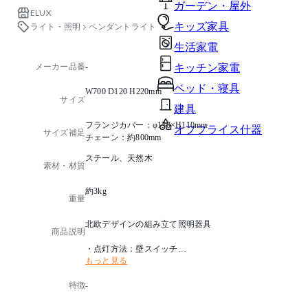
ガーデン・屋外
ELUX
キッズ家具
ライト・照明
ペンダントライト
生活家電
メーカー品番
-
キッチン家電
ベッド・寝具
W700 D120 H220mm
サイズ
建具
フランジカバー：φ150×H110mm
オフプライス什器
サイズ補足
チェーン：約800mm
スチール、天然木
素材・材質
約3kg
重量
北欧デザインの組み立て照明器具
商品説明
・点灯方法：壁スイッチ
もっと見る
・取付方法：引掛けシーリング
・電球：E26/60Wまで(3個)
特徴
-
・電球別売
・付属品：フェイクグリーン、長さ調節用カラビナ