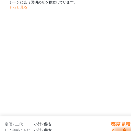
シーンに合う照明の形を提案しています。
もっと見る
都度見積 
定価 / 上代
小計 (税抜)
¥
仕入価格 / 下代
小計 (税抜)