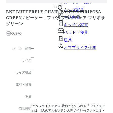
ガーデン・屋外
1 / 6
キッズ家具
BKF BUTTERFLY CHAIR PAMPA MARIPOSA
生活家電
GREEN / ビーケーエフ バタフライチェア マリポサ
グリーン
キッチン家電
ベッド・寝具
CUERO
建具
オフプライス什器
メーカー品番
---
---
サイズ
---
サイズ補足
---
素材・材質
---
重量
“バタフライチェア”の愛称でも知られる「BKFチェア
商品説明
」は、3人のアルゼンチン人デザイナー(アントニオ・