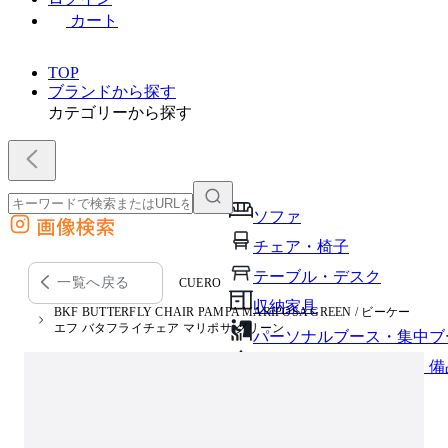
カート
TOP
ブランドから探す
カテゴリーから探す
ソファ
画像検索
外部サイトの商品をカートに追加
チェア・椅子
他のサイトで見つけた商品ページのURLを貼り付けて、カートに追加できます
テーブル・デスク
一覧へ戻る
CUERO
収納家具
BKF BUTTERFLY CHAIR PAMPA MARIPOSA GREEN / ビーケー
エフ バタフライチェア マリポサ グリーン
パーソナルブース・集中ブ
オフィスアクセサリー・備
インテリア雑貨
ライト・照明