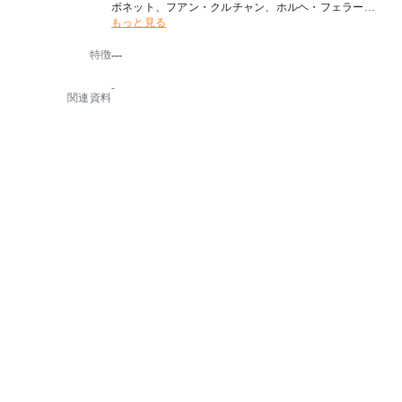
ボネット、フアン・クルチャン、ホルヘ・フェラーリ
もっと見る
=ハードイ)
によってデザインされ、それぞれの頭文字をとってBK
特徴
---
Fチェアと名づけられました。
イギリスのエンジニアのヨゼフ・フェンビィが1855年
-
にデザインした椅子にインスピレーションを得て、19
関連資料
38年に誕生しました。
1950年代から60年代にかけて特に若者たちに支持され
、その人気はイームズにも勝るとも劣らないものでし
た。
■デザイナー
Antonio Bonet, Juan Kurchan & Jorge Ferrari Hardoy
(アントニオ・ボネット、フアン・クルチャン、ホルヘ
・フェラーリ=ハードイa)ARGENTINA
アルゼンチン出身のデザイナー(アントニオ・ボネット
、フアン・クルチャン、ホルヘ・フェラーリ=ハード
イ)の3名でBKFチェアを1938年に発表しました。
当時はアメリカのメーカーにより販売された後、欧米
数社にて取り扱いされ広く世の中へ広まりました。
■組み立て式
■フレームのみの場合8脚スタッキング可能です。