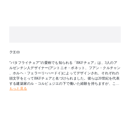
クエロ
“バタフライチェア”の愛称でも知られる「BKFチェア」は、3人のア
ルゼンチン人デザイナー(アントニオ・ボネット、フアン・クルチャン
、ホルヘ・フェラーリ=ハードイ)によってデザインされ、それぞれの
頭文字をとってBKFチェアと名づけられました。彼らは20世紀を代表
する建築家のル・コルビュジエの下で働いた経験を持ちますが、この
もっと見る
椅子からはその影響はあまり感じられません。それよりも、イギリス
のエンジニア、ヨゼフ・フェンビィが1855年にデザインした椅子にイ
ンスピレーションを得て、1938年に誕生しました。1950年代から60年
代にかけて特に若者たちに支持され、その人気はイームズ夫妻にも勝
るとも劣らないものでした。