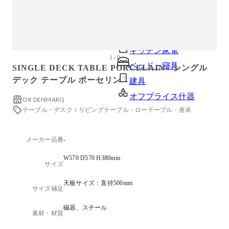
ガーデン・屋外
キッズ家具
生活家電
キッチン家電
1 / 9
ベッド・寝具
SINGLE DECK TABLE PORCELAIN / シングル
デック テーブル ポーセリン
建具
オフプライス什器
OX DENMARQ
テーブル・デスク
リビングテーブル・ローテーブル・座卓
メーカー品番
-
W570 D570 H380mm
サイズ
天板サイズ：直径500mm
サイズ補足
磁器、スチール
素材・材質