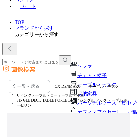
カート
TOP
ブランドから探す
カテゴリーから探す
ソファ
画像検索
外部サイトの商品をカートに追加
チェア・椅子
他のサイトで見つけた商品ページのURLを貼り付けて、カートに追加できます
テーブル・デスク
一覧へ戻る
OX DENMARQ
テーブル・デスク
収納家具
リビングテーブル・ローテーブル・座卓
SINGLE DECK TABLE PORCELAIN / シングル デック テーブル ポ
パーソナルブース・集中ブ
ーセリン
オフィスアクセサリー・備
インテリア雑貨
ライト・照明