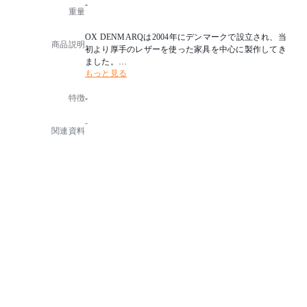
-
重量
OX DENMARQは2004年にデンマークで設立され、当
商品説明
初より厚手のレザーを使った家具を中心に製作してき
ました。
もっと見る
これまでの大理石のテーブルに加え、よりどんな空間
にもマッチする磁器素材のテーブルが新しくラインナ
特徴
-
ップに加わりました。
設立者でありデザイナーのDennis Marquartはコペンハ
-
ーゲンのデンマーク王立芸術アカデミーでデザインを
関連資料
学び、
デンマークデザインの伝統と高品質な素材、熟練した
職人技による製品づくりで成功を収めました。
硬質な材料を用いつつも軽やかでエレガントなデザイ
ンが特徴です。