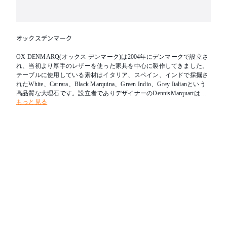
オックスデンマーク
OX DENMARQ(オックス デンマーク)は2004年にデンマークで設立さ
れ、当初より厚手のレザーを使った家具を中心に製作してきました。
テーブルに使用している素材はイタリア、スペイン、インドで採掘さ
れたWhite、Carrara、Black Marquina、Green Indio、Grey Italianという
高品質な大理石です。設立者でありデザイナーのDennisMarquartはコ
もっと見る
ペンハーゲンのデンマーク王立芸術アカデミーでデザインを学び、デ
ンマークデザインの伝統と高品質な素材、熟練した職人技による製品
づくりで成功を収めました。硬質な材料を用いつつも軽やかでエレガ
ントなデザインが特徴です。