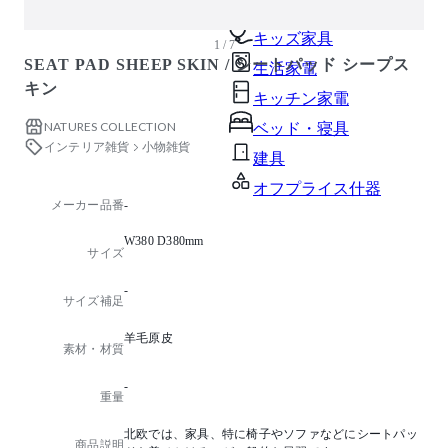
ガーデン・屋外
キッズ家具
1 / 7
SEAT PAD SHEEP SKIN / シートパッド シープス
生活家電
キン
キッチン家電
NATURES COLLECTION
ベッド・寝具
インテリア雑貨
小物雑貨
建具
オフプライス什器
メーカー品番
-
W380 D380mm
サイズ
-
サイズ補足
羊毛原皮
素材・材質
-
重量
北欧では、家具、特に椅子やソファなどにシートパッ
商品説明