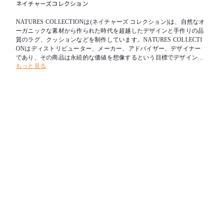
ネイチャーズコレクション
NATURES COLLECTIONは(ネイチャーズ コレクション)は、自然なオ
ーガニックな素材から作られた時代を超越したデザインと手作りの品
質のラグ、クッションなどを制作しています。NATURES COLLECTI
ONはディストリビューター、メーカー、アドバイザー、デザイナー
であり、その商品は永続的な価値を想像するという目標でデザインさ
もっと見る
れています。北欧のみならず、ドイツ、フランスなどのヨーロッパ諸
国でも高い評価を得ているシープスキン。ほかにはないラグジュ アリ
ー感を持ちながらも、どんなインテリアの中にでも溶け込む風合いが
人気です。