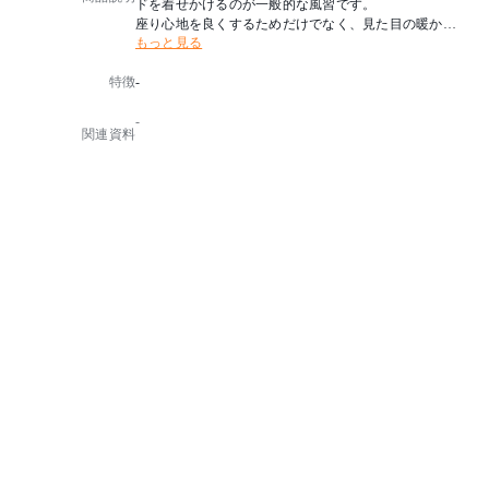
ドを着せかけるのが一般的な風習です。
座り心地を良くするためだけでなく、見た目の暖かさ
もっと見る
を演出するためでもあります。
軽くて持ち運びも簡単なため、ちょっとしたのように
特徴
-
家中どこへでも使いたいところへ気軽に持っていけま
す。
-
ネイチャーズ コレクション社製のシートパッドは、そ
関連資料
の品質で世界各国から厚い信頼が寄せられています。
■天然素材を使用しているため毛足の長さや質感に個
体差があります。
※チェアは付属しません、シートパッドのみの販売で
す。