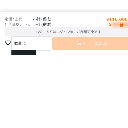
¥110,000
定価 / 上代
小計 (税抜)
¥
仕入価格 / 下代
小計 (税抜)
お気に入りはログイン後にご利用可能です
数量:
1
カートに追加
1
2
3
運営会社
利用規約
プライバシーポリシー
4
特定商取引法に基づく表記
お問い合わせ
5
© Interior Base Inc.