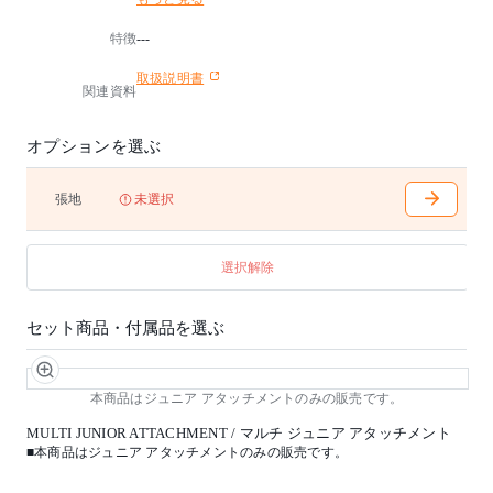
機能により様々な座り方ができるため、どのような場
所でも応用性を生み出します。
特徴
---
マルチ・バランスでは、胴体と大腿部の間の角度をど
のくらいにするべきかを自分で決められます。
取扱説明書
その角度を最も急にすれば、背骨にかかる緊張は立っ
関連資料
ているときと同じくらいに軽減され、逆に緩くすれば
、子どもにとっては椅子と机が一体となるような機能
を果たします。
オプションを選ぶ
しかし、この椅子の多機能性はそれだけではありませ
ん。
持ち運ぶのに軽く、折りたたむことも出来るので、壁
張地
未選択
に引っ掛けたり、立て掛けたりすることもできます。
■デザイナー
選択解除
Peter Opsvik(ピーター・オプスヴィック)
NORWAY
1939~
セット商品・付属品を選ぶ
ノルウェー国立ベルゲン芸術大学卒業後、1970年より
フリーランスの工業デザイナーとして活躍。
人間工学に基づき、子供と大人のために、座ることで
自然に良い姿勢へと導く、｢バランスチェア｣を長年に
本商品はジュニア アタッチメントのみの販売です。
わたって開発。
MULTI JUNIOR ATTACHMENT / マルチ ジュニア アタッチメント
北欧及び国際的な数々のデザイン賞を受賞している。
■本商品はジュニア アタッチメントのみの販売です。
■お客様組立て品