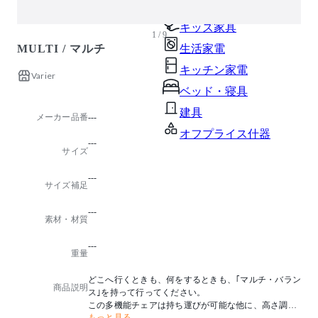
ガーデン・屋外
キッズ家具
1 / 9
MULTI / マルチ
生活家電
キッチン家電
Varier
ベッド・寝具
建具
メーカー品番
---
オフプライス什器
---
サイズ
---
サイズ補足
---
素材・材質
---
重量
どこへ行くときも、何をするときも、｢マルチ・バラン
商品説明
ス｣を持って行ってください。
この多機能チェアは持ち運びが可能な他に、高さ調節
もっと見る