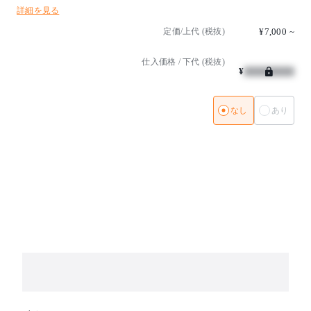
■別注カラーあり
詳細を見る
※詳細はお問い合わせください
定価/上代 (税抜)
¥7,000
~
仕入価格 / 下代 (税抜)
¥
なし
あり