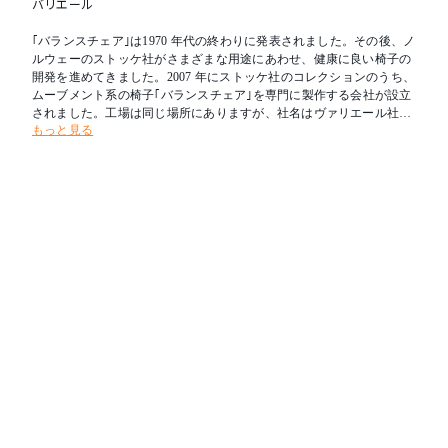
バリエール
｢バランスチェア｣は1970 年代の終わりに発表されました。その後、ノ
ルウェーのストッケ社がさまざまな用途にあわせ、健康に良い椅子の
開発を進めてきました。2007 年にストッケ社のコレクションのうち、
ムーブメント系の椅子｢バランスチェア｣を専門に製作する会社が設立
されました。工場は同じ場所にありますが、社名はヴァリエール社と
もっと見る
名付けられました。 この言葉は変化を意味し、椅子に座っている間の
変化や移動の可能性を意味します。｢バランスチェア｣は市場に出てか
ら30 年の間に、世界のほとんどの国で知られるようになりました。