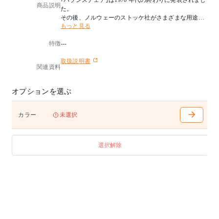
｢バランスチェア｣は1970 年代の終わりに発表されまし
商品説明
た。
その後、ノルウェーのストッケ社がさまざまな用途に
もっと見る
あわせ、健康に良い椅子の開発を進めてきました。
2007 年にストッケ社のコレクションのうち、ムーブメ
特徴
---
ント系の椅子｢バランスチェア｣を専門に製作する会社
が設立されました。
取扱説明書
工場は同じ場所にありますが、社名はヴァリエール社
関連資料
と名付けられました。
この言葉は変化を意味し、椅子に座っている間の変化
や移動の可能性を意味します。
オプションを選ぶ
｢バランスチェア｣は市場に出てから30 年の間に、世界
のほとんどの国で知られるようになりました。
カラー
未選択
■デザイナー
Terje Ekstrøm(テリエ・エクストレム)
NORWAY
選択解除
1944–2013
TerjeEkstrømは、今日の市場指向のアプローチとは全く
対照的に、デザインに対する妥協を許さず反商業的姿
勢を示してきました。
そのデザインはノルウェーのデザインの新しい活力と
独立に1970年代〜80年代に貢献しました。