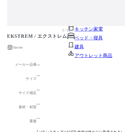
ガーデン・屋外
キッズ家具
生活家電
キッチン家電
1 / 11
EKSTREM / エクストレム
ベッド・寝具
建具
Varier
アウトレット商品
メーカー品番
---
---
サイズ
---
サイズ補足
---
素材・材質
---
重量