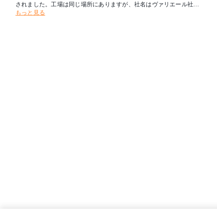
されました。工場は同じ場所にありますが、社名はヴァリエール社と
もっと見る
名付けられました。 この言葉は変化を意味し、椅子に座っている間の
変化や移動の可能性を意味します。｢バランスチェア｣は市場に出てか
ら30 年の間に、世界のほとんどの国で知られるようになりました。