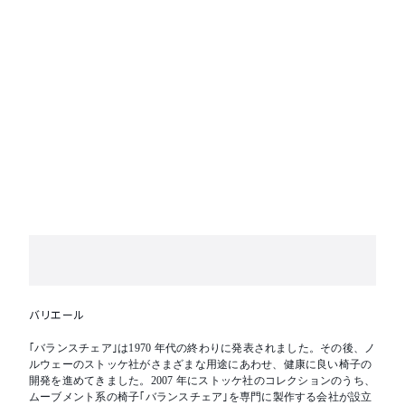
■グレー、グリーン以外は受注品
バリエール
｢バランスチェア｣は1970 年代の終わりに発表されました。その後、ノ
ルウェーのストッケ社がさまざまな用途にあわせ、健康に良い椅子の
開発を進めてきました。2007 年にストッケ社のコレクションのうち、
ムーブメント系の椅子｢バランスチェア｣を専門に製作する会社が設立